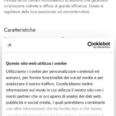
Formata da un cilindro monomaterico di alluminio che garantisce
un'emissione indiretta e diffusa di grande efficienza. Dotato di
regolatore della luce posizionato sul microinterruttore.
Caratteristiche
Cod.Art.
Designer
1640W30APP
Ernesto Gismondi
Colore led
Dimensioni
2700K
300mm x Ø 90mm - H
Questo sito web utilizza i cookie
1750mm
Utilizziamo i cookie per personalizzare contenuti ed
Sorgente luminosa
Potenza e attacco
annunci, per fornire funzionalità dei social media e per
Led integrato
45W - 2700K - 3564Lm
analizzare il nostro traffico. Condividiamo inoltre
informazioni sul modo in cui utilizza il nostro sito con i
Dimmerazione
Classe energetica
nostri partner che si occupano di analisi dei dati web,
Dimmerabile
A++, A+, A
pubblicità e social media, i quali potrebbero combinarle
con altre informazioni che ha fornito loro o che hanno
Ean
raccolto dal suo utilizzo dei loro servizi. Acconsenta ai