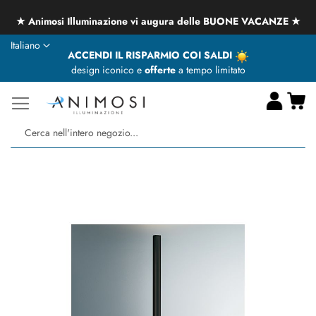
★ Animosi Illuminazione vi augura delle BUONE VACANZE ★
Lingua
Italiano
ACCENDI IL RISPARMIO COI SALDI
design iconico e
offerte
a tempo limitato
Ca
Ce