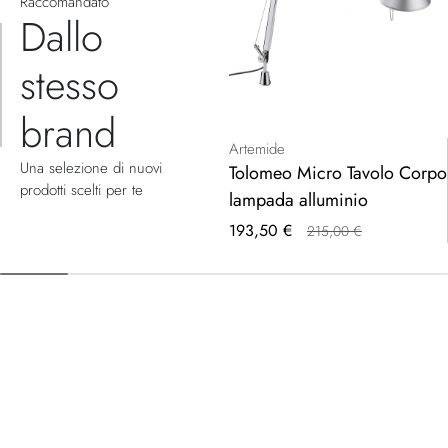
Raccomandato
Dallo
stesso
brand
Artemide
Una selezione di nuovi
Tolomeo Micro Tavolo Corpo
prodotti scelti per te
lampada alluminio
Prezzo
193,50 €
215,00 €
speciale