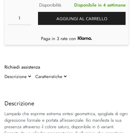
Disponibilità:
Disponibile in 4 settimane
AGGIUNGI AL CARRELLO
Paga in 3 rate con
Richiedi assistenza
Descrizione
Caratteristiche
Vai
Vai
alla
all'inizio
fine
della
Descrizione
della
galleria
Lampada che esprime estrema sintesi geometrica, spogliata di ogni
galleria
di
digressione formale e portata all'essenziale. Ilio manifesta la sua
di
immagini
presenza attraverso il colore saturo, disponibile in 6 varianti.
immagini