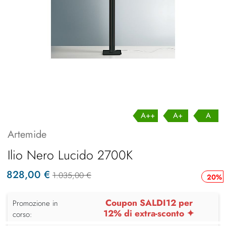
A++
A+
A
Artemide
Ilio Nero Lucido 2700K
828,00 €
1.035,00 €
20%
Coupon SALDI12 per
Promozione in
12% di extra-sconto ✦
corso: