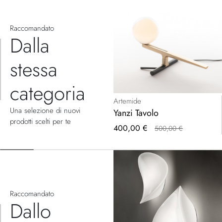
Raccomandato
Dalla
stessa
categoria
Artemide
Una selezione di nuovi
Yanzi Tavolo
prodotti scelti per te
Prezzo
400,00 €
500,00 €
speciale
Raccomandato
Dallo