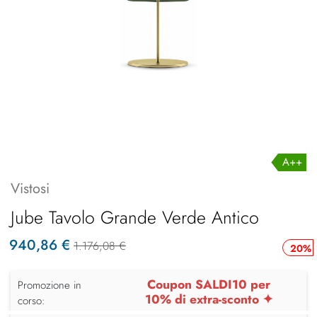
A++
Vistosi
Jube Tavolo Grande Verde Antico
940,86 €
1.176,08 €
20%
Coupon SALDI10 per
Promozione in
10% di extra-sconto ✦
corso: