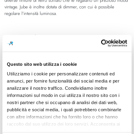
diverse finiture di vetro soffiato che le regalano un prezioso mood
vintage. Jube è inoltre dotata di dimmer, con cui è possibile
regolare l'intensità luminosa.
Caratteristiche
Cod.Art.
Designer
JUBE LT P VA/TR OS LED 15
Favaretto&Partners, 2017-2019
DIM4
Questo sito web utilizza i cookie
Dimensioni
Sorgente luminosa
Utilizziamo i cookie per personalizzare contenuti ed
Ø 230mm x Ø 260mm - H
Led integrato
annunci, per fornire funzionalità dei social media e per
550mm
analizzare il nostro traffico. Condividiamo inoltre
informazioni sul modo in cui utilizza il nostro sito con i
Potenza e attacco
Dimmerazione
nostri partner che si occupano di analisi dei dati web,
13W - 3000K - 2000Lm
inclusa
pubblicità e social media, i quali potrebbero combinarle
con altre informazioni che ha fornito loro o che hanno
Classe energetica
Mpn
raccolto dal suo utilizzo dei loro servizi. Acconsenta ai
A++
JUBE LT P VATR OS L34 15 CE
nostri cookie se continua ad utilizzare il nostro sito web.