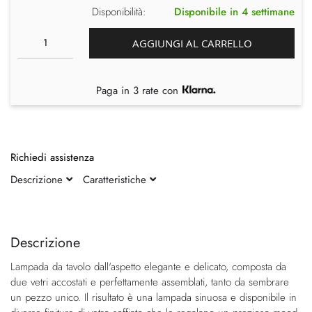
Disponibilità:
Disponibile in 4 settimane
AGGIUNGI AL CARRELLO
Paga in 3 rate con
Richiedi assistenza
Descrizione
Caratteristiche
Vai
Vai
alla
all'inizio
fine
della
Descrizione
della
galleria
Lampada da tavolo dall'aspetto elegante e delicato, composta da
galleria
di
due vetri accostati e perfettamente assemblati, tanto da sembrare
di
immagini
un pezzo unico. Il risultato è una lampada sinuosa e disponibile in
immagini