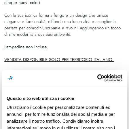
cinque nuovi colori
.
immagini
Con la sua iconica forma a fungo e un design che unisce
eleganza e funzionalità, diffonde una luce calda e accogliente,
perfetta per comodini, scrivanie e tavolini, aggiungendo un tocco
di stile moderno a qualsiasi ambiente.
Lampadina non inclusa.
VENDITA DISPONIBILE SOLO PER TERRITORIO ITALIANO.
Caratteristiche
Cod.Art.
Designer
Questo sito web utilizza i cookie
S0039060A12
Giancarlo Mattioli, Gruppo
Architetti Urbanisti Città Nuova
Utilizziamo i cookie per personalizzare contenuti ed
annunci, per fornire funzionalità dei social media e per
Dimensioni
Sorgente luminosa
analizzare il nostro traffico. Condividiamo inoltre
Ø 125mm x Ø 320mm - H
Lampadina Led
informazioni sul modo in cui utilizza il nostro sito con i