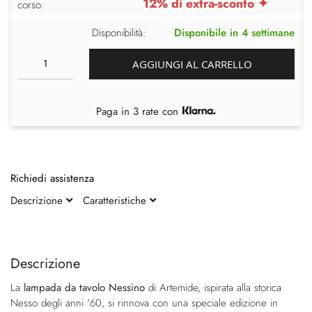
12% di extra-sconto ✦
corso:
Disponibilità:
Disponibile in 4 settimane
AGGIUNGI AL CARRELLO
Paga in 3 rate con
Richiedi assistenza
Descrizione
Caratteristiche
Vai
Vai
alla
all'inizio
fine
della
Descrizione
della
galleria
La
lampada da tavolo Nessino
di Artemide, ispirata alla storica
galleria
di
Nesso degli anni '60, si rinnova con una speciale edizione in
di
immagini