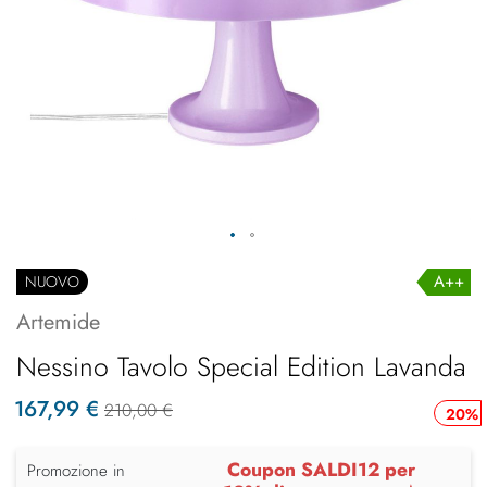
A++
NUOVO
Artemide
Nessino Tavolo Special Edition Lavanda
167,99 €
210,00 €
20%
Coupon SALDI12 per
Promozione in