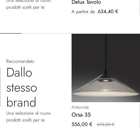
Una selezione di nuovi
Delux Tavolo
prodotti scelti per te
634,40 €
A partire da
Raccomandato
Dallo
stesso
brand
Artemide
Una selezione di nuovi
Orsa 35
prodotti scelti per te
Prezzo
556,00 €
695,00 €
speciale