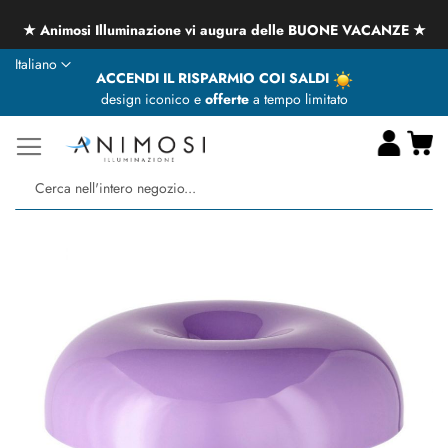
★ Animosi Illuminazione vi augura delle BUONE VACANZE ★
Lingua
Italiano
ACCENDI IL RISPARMIO COI SALDI
design iconico e
offerte
a tempo limitato
Ca
Ce