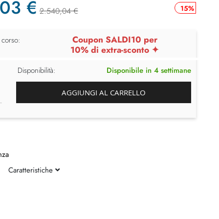
,03 €
15%
2.540,04 €
Coupon SALDI10 per
 corso:
10% di extra-sconto ✦
Disponibilità:
Disponibile in 4 settimane
AGGIUNGI AL CARRELLO
nza
Caratteristiche