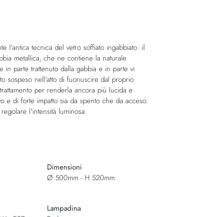
l'antica tecnica del vetro soffiato ingabbiato: il
abbia metallica, che ne contiene la naturale
 in parte trattenuto dalla gabbia e in parte vi
 sospeso nell'atto di fuoriuscire dal proprio
 trattamento per renderla ancora più lucida e
ivo e di forte impatto sia da spento che da acceso.
regolare l'intensità luminosa.
Dimensioni
Ø 500mm - H 520mm
Lampadina