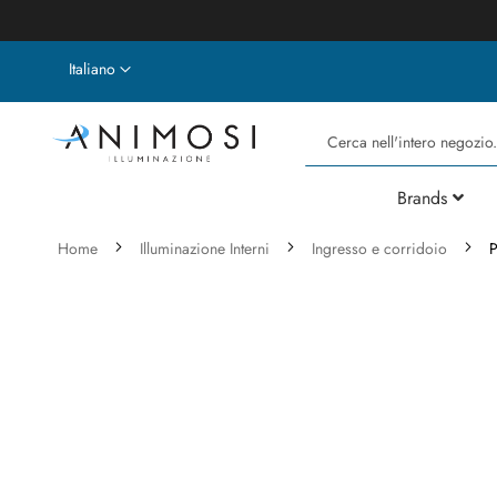
Lingua
Italiano
Cerca
Brands
Home
Illuminazione Interni
Ingresso e corridoio
P
Vai
alla
fine
della
galleria
di
immagini