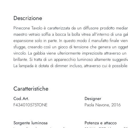
Vai
all'inizio
della
Descrizione
galleria
Pinecone Tavolo è caratterizzata da un diffusore prodotto mediante 
di
maestro vetraio soffia a bocca la bolla vitrea all'interno di una g
immagini
espansione solo in parte. In questo modo il manufatto finale viene
sfugge, creando così un gioco di tensione che genera un oggetto
vincolo. La gabbia viene ulteriormente impreziosita attraverso un
brillante. Si tratta di un apparecchio luminoso altamente suggest
La lampada è dotata di dimmer incluso, attraverso cui è possibile 
Caratteristiche
Cod.Art.
Designer
F434010575TONE
Paola Navone, 2016
Sorgente luminosa
Potenza e attacco