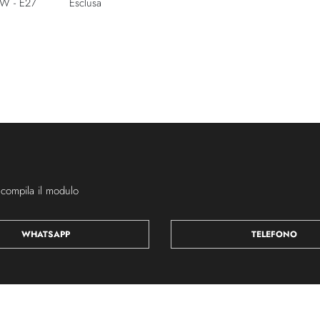
1W - E27
Esclusa
 compila il modulo
WHATSAPP
TELEFONO