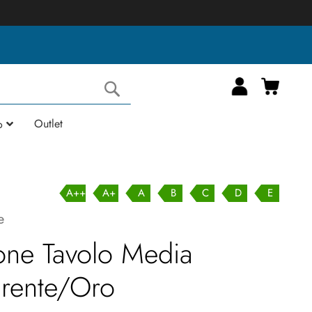
Carrell
Cerca
Outlet
o
A++
A+
A
B
C
D
E
e
one Tavolo Media
arente/Oro