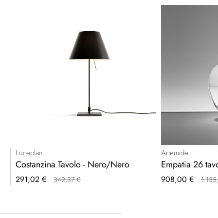
Luceplan
Artemide
Costanzina Tavolo - Nero/Nero
Empatia 26 tav
Prezzo
Prezzo
291,02 €
908,00 €
342,37 €
1.135
speciale
speciale