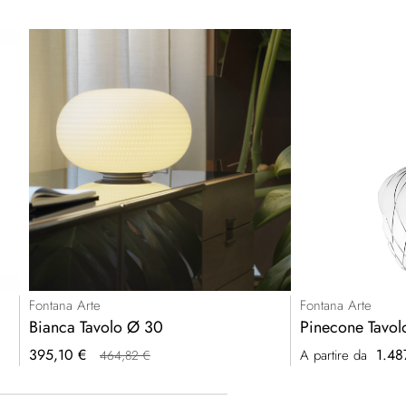
Fontana Arte
Fontana Arte
Bianca Tavolo Ø 30
Pinecone Tavol
Prezzo
395,10 €
1.48
A partire da
464,82 €
speciale