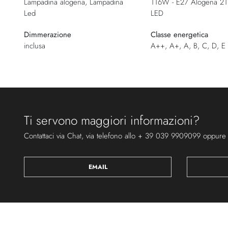
Lampadina alogena, Lampadina
116W - E27 Alogena 2
Led
LED
Dimmerazione
Classe energetica
inclusa
A++, A+, A, B, C, D, E
Ti servono maggiori informazioni?
Contattaci via Chat, via telefono allo + 39 039 9909099 oppure
EMAIL