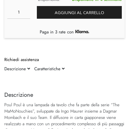
AGGIUNGI AL CARRELLO
Paga in 3 rate con
Richiedi assistenza
Descrizione
Caratteristiche
Vai
Vai
alla
all'inizio
fine
della
Descrizione
della
galleria
Poul Poul è una lampada da tavolo che fa parte della serie “The
galleria
di
MaMoNouchies”, sviluppate da Ingo Maurer insieme a Dagmar
di
immagini
Mombach e il suo Team. Il diffusore in carta giapponese viene
immagini
realizzato a mano con un procedimento complesso di più passaggi