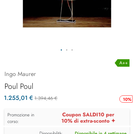
A++
Ingo Maurer
Poul Poul
1.255,01 €
1.394,46 €
10%
Coupon SALDI10 per
Promozione in
10% di extra-sconto ✦
corso:
Disponibilità:
Disponibile in 4 settimane