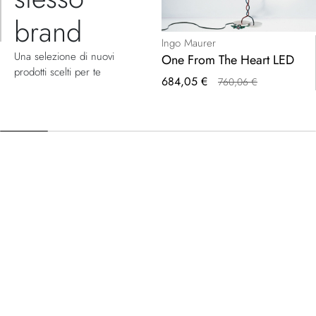
brand
Ingo Maurer
Una selezione di nuovi
One From The Heart LED
prodotti scelti per te
Prezzo
684,05 €
760,06 €
speciale