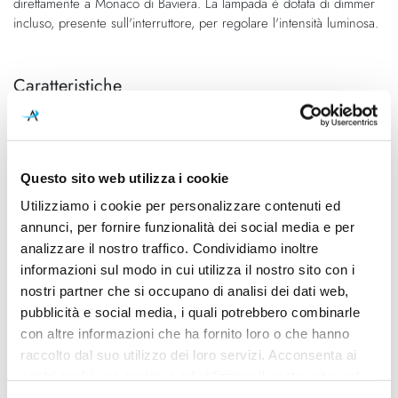
direttamente a Monaco di Baviera. La lampada è dotata di dimmer
incluso, presente sull'interruttore, per regolare l'intensità luminosa.
Caratteristiche
Cod.Art.
Designer
2967000
Dagmar Mombach e Ingo
Maurer Team, 1998
Questo sito web utilizza i cookie
Dimensioni
Sorgente luminosa
Utilizziamo i cookie per personalizzare contenuti ed
H 700mm
Led integrato
annunci, per fornire funzionalità dei social media e per
Potenza e attacco
Dimmerazione
analizzare il nostro traffico. Condividiamo inoltre
9W - 2700K - 970Lm - CRI90 -
inclusa
informazioni sul modo in cui utilizza il nostro sito con i
100-240V
nostri partner che si occupano di analisi dei dati web,
pubblicità e social media, i quali potrebbero combinarle
Classe energetica
Ean
con altre informazioni che ha fornito loro o che hanno
A++
4251545416283
raccolto dal suo utilizzo dei loro servizi. Acconsenta ai
nostri cookie se continua ad utilizzare il nostro sito web.