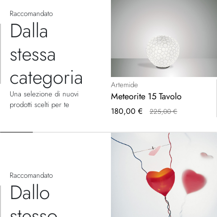
Raccomandato
Dalla
stessa
categoria
Artemide
Una selezione di nuovi
Meteorite 15 Tavolo
prodotti scelti per te
Prezzo
180,00 €
225,00 €
speciale
Raccomandato
Dallo
stesso