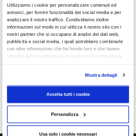
H. 229mm - P. 16mm - Dimensione foro: 170mm
Utilizziamo i cookie per personalizzare contenuti ed
topLED CRI 90 | 220-240 V | 36 W DC - 40 W AC
annunci, per fornire funzionalità dei social media e per
analizzare il nostro traffico. Condividiamo inoltre
informazioni sul modo in cui utilizza il nostro sito con i
nostri partner che si occupano di analisi dei dati web,
Caratteristiche
pubblicità e social media, i quali potrebbero combinarle
con altre informazioni che ha fornito loro o che hanno
Cod.Art.
Dimensione
raccolto dal suo utilizzo dei loro servizi. Acconsenta ai
CA066DBBMDI
Ø17
nostri cookie se continua ad utilizzare il nostro sito web.
Colore led
Sorgente luminosa
Mostra dettagli
2700K
Led integrato
Dimmerazione
Classe energetica
Accetta tutti i cookie
On/Off
A++
IP
Personalizza
40
Usa solo i cookie necessari