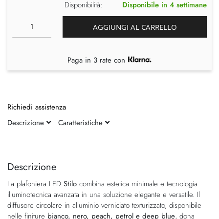
Disponibilità:
Disponibile in 4 settimane
AGGIUNGI AL CARRELLO
Paga in 3 rate con
Richiedi assistenza
Descrizione
Caratteristiche
Vai
Vai
alla
all'inizio
fine
della
Descrizione
della
galleria
La plafoniera LED
Stilo
combina estetica minimale e tecnologia
galleria
di
illuminotecnica avanzata in una soluzione elegante e versatile. Il
di
immagini
diffusore circolare in alluminio verniciato texturizzato, disponibile
immagini
nelle finiture
bianco, nero, peach, petrol e deep blue
, dona