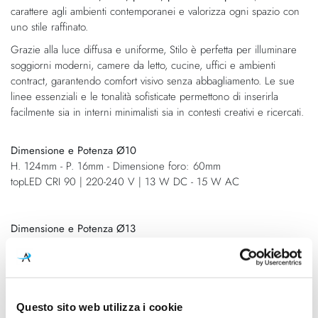
carattere agli ambienti contemporanei e valorizza ogni spazio con
uno stile raffinato.
Grazie alla luce diffusa e uniforme, Stilo è perfetta per illuminare
soggiorni moderni, camere da letto, cucine, uffici e ambienti
contract, garantendo comfort visivo senza abbagliamento. Le sue
linee essenziali e le tonalità sofisticate permettono di inserirla
facilmente sia in interni minimalisti sia in contesti creativi e ricercati.
Dimensione e Potenza Ø10
H. 124mm - P. 16mm - Dimensione foro: 60mm
topLED CRI 90 | 220-240 V | 13 W DC - 15 W AC
Dimensione e Potenza Ø13
H. 175mm - P. 16mm - Dimensione foro: 90mm
topLED CRI 90 | 220-240 V | 21 W DC - 24 W AC
Dimensione e Potenza Ø17
Questo sito web utilizza i cookie