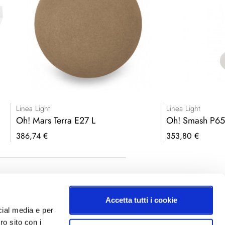
Linea Light
Linea Light
Oh! Mars Terra E27 L
Oh! Smash P65
386,74 €
353,80 €
Accetta tutti i cookie
cial media e per
ro sito con i