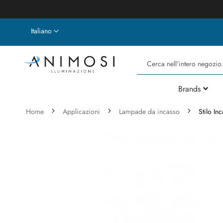
Lingua
Italiano
Cerca
Brands
Home
Applicazioni
Lampade da incasso
Stilo I
Vai
alla
fine
della
galleria
di
immagini