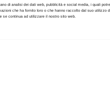
ano di analisi dei dati web, pubblicità e social media, i quali pot
azioni che ha fornito loro o che hanno raccolto dal suo utilizzo de
 se continua ad utilizzare il nostro sito web.
iviti alla newsletter
IS
 un buono sconto del 5% per il
Accetto la vostra
privacy
imo acquisto
policy
ILI
APPLICAZIONI
Lampade da parete