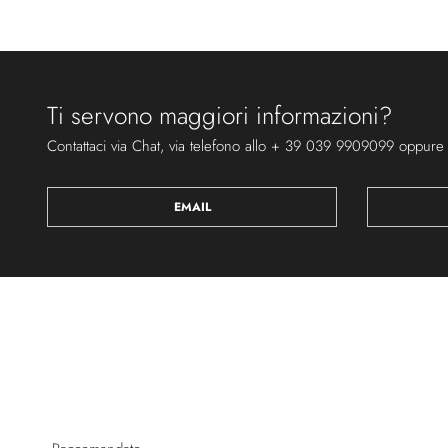
Ti servono maggiori informazioni?
Contattaci via Chat, via telefono allo + 39 039 9909099 oppure
EMAIL