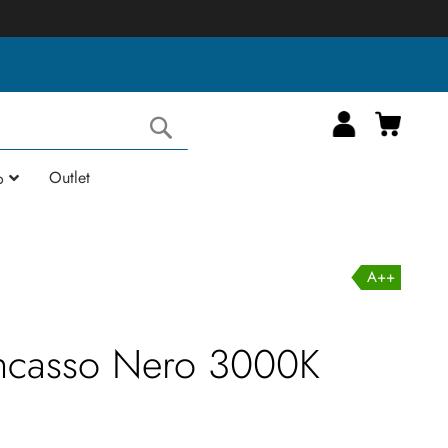
Carrell
Cerca
Outlet
o
A++
 Incasso Nero 3000K