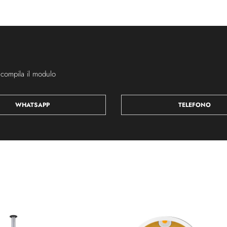
 compila il modulo
WHATSAPP
TELEFONO