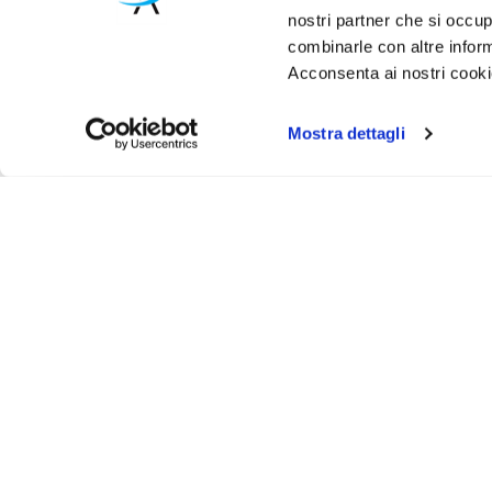
nostri partner che si occup
combinarle con altre inform
Acconsenta ai nostri cookie
Mostra dettagli
Iscr
Ricevi
tuo pr
ASSISTENZA
INFO UT
Via Bergamo, 43 - 23807 - Merate (Lecco)
Contattaci