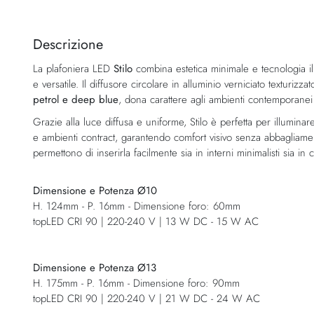
Vai
all'inizio
della
Descrizione
galleria
La plafoniera LED
Stilo
combina estetica minimale e tecnologia i
di
e versatile. Il diffusore circolare in alluminio verniciato texturizza
immagini
petrol e deep blue
, dona carattere agli ambienti contemporanei 
Grazie alla luce diffusa e uniforme, Stilo è perfetta per illuminar
e ambienti contract, garantendo comfort visivo senza abbagliamento
permettono di inserirla facilmente sia in interni minimalisti sia in co
Dimensione e Potenza Ø10
H. 124mm - P. 16mm - Dimensione foro: 60mm
topLED CRI 90 | 220-240 V | 13 W DC - 15 W AC
Dimensione e Potenza Ø13
H. 175mm - P. 16mm - Dimensione foro: 90mm
topLED CRI 90 | 220-240 V | 21 W DC - 24 W AC