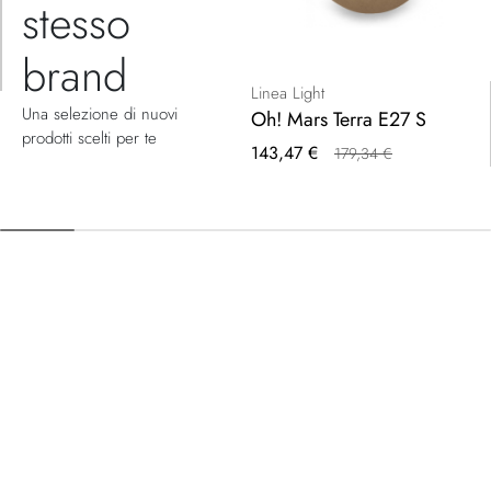
stesso
brand
Linea Light
Una selezione di nuovi
Oh! Mars Terra E27 S
prodotti scelti per te
Prezzo
143,47 €
179,34 €
speciale