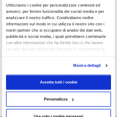
H. 229mm - P. 16mm - Dimensione foro: 170mm
Utilizziamo i cookie per personalizzare contenuti ed
topLED CRI 90 | 220-240 V | 36 W DC - 40 W AC
annunci, per fornire funzionalità dei social media e per
analizzare il nostro traffico. Condividiamo inoltre
informazioni sul modo in cui utilizza il nostro sito con i
nostri partner che si occupano di analisi dei dati web,
Caratteristiche
pubblicità e social media, i quali potrebbero combinarle
con altre informazioni che ha fornito loro o che hanno
Cod.Art.
Dimensione
raccolto dal suo utilizzo dei loro servizi. Acconsenta ai
CA065DBEMDI
Ø13
nostri cookie se continua ad utilizzare il nostro sito web.
Colore led
Sorgente luminosa
Mostra dettagli
2700K
Led integrato
Dimmerazione
Classe energetica
Accetta tutti i cookie
On/Off
A++
IP
Personalizza
40
Usa solo i cookie necessari