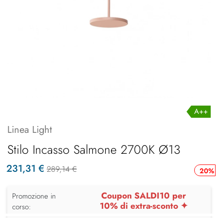
A++
Linea Light
Stilo Incasso Salmone 2700K Ø13
231,31 €
289,14 €
20%
Coupon SALDI10 per
Promozione in
10% di extra-sconto ✦
corso: