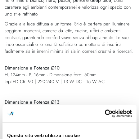
nelle finiture
bianco, nero, peach, petrol e deep blue
, dona
carattere agli ambienti contemporanei e valorizza ogni spazio con
uno stile raffinato.
Grazie alla luce diffusa e uniforme, Stilo è perfetta per illuminare
soggiorni moderni, camere da letto, cucine, uffici e ambienti
contract, garantendo comfort visivo senza abbagliamento. Le sue
linee essenziali e le tonalità sofisticate permettono di inserirla
facilmente sia in interni minimalisti sia in contesti creativi e ricercati.
Dimensione e Potenza Ø10
H. 124mm - P. 16mm - Dimensione foro: 60mm
topLED CRI 90 | 220-240 V | 13 W DC - 15 W AC
Dimensione e Potenza Ø13
H. 175mm - P. 16mm - Dimensione foro: 90mm
topLED CRI 90 | 220-240 V | 21 W DC - 24 W AC
Questo sito web utilizza i cookie
Dimensione e Potenza Ø17