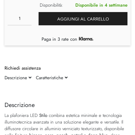
Disponibilità:
Disponibile in 4 settimane
AGGIUNGI AL CARRELLO
Paga in 3 rate con
Richiedi assistenza
Descrizione
Caratteristiche
Vai
Vai
alla
all'inizio
fine
della
Descrizione
della
galleria
La plafoniera LED
Stilo
combina estetica minimale e tecnologia
galleria
di
illuminotecnica avanzata in una soluzione elegante e versatile. Il
di
immagini
diffusore circolare in alluminio verniciato texturizzato, disponibile
immagini