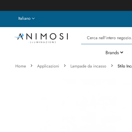
Lingua
Italiano
Cerca
Brands
Home
Applicazioni
Lampade da incasso
Stilo I
Vai
alla
fine
della
galleria
di
immagini