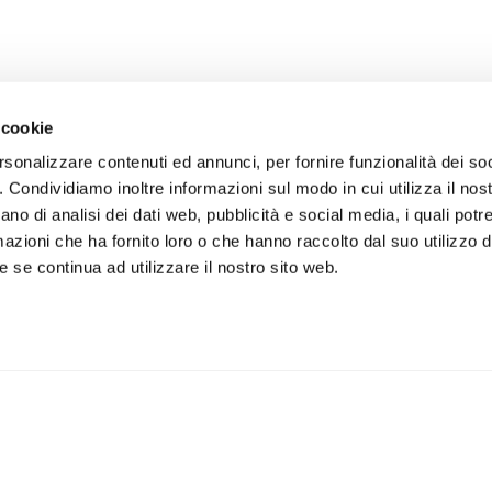
 cookie
rsonalizzare contenuti ed annunci, per fornire funzionalità dei so
o. Condividiamo inoltre informazioni sul modo in cui utilizza il nost
ano di analisi dei dati web, pubblicità e social media, i quali pot
azioni che ha fornito loro o che hanno raccolto dal suo utilizzo de
 se continua ad utilizzare il nostro sito web.
iviti alla newsletter
IS
 un buono sconto del 5% per il
Accetto la vostra
privacy