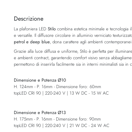
Vai
all'inizio
della
Descrizione
galleria
La plafoniera LED
Stilo
combina estetica minimale e tecnologia i
di
e versatile. Il diffusore circolare in alluminio verniciato texturizza
immagini
petrol e deep blue
, dona carattere agli ambienti contemporanei 
Grazie alla luce diffusa e uniforme, Stilo è perfetta per illuminar
e ambienti contract, garantendo comfort visivo senza abbagliamento
permettono di inserirla facilmente sia in interni minimalisti sia in co
Dimensione e Potenza Ø10
H. 124mm - P. 16mm - Dimensione foro: 60mm
topLED CRI 90 | 220-240 V | 13 W DC - 15 W AC
Dimensione e Potenza Ø13
H. 175mm - P. 16mm - Dimensione foro: 90mm
topLED CRI 90 | 220-240 V | 21 W DC - 24 W AC