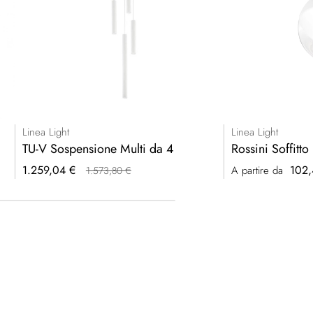
Linea Light
Linea Light
TU-V Sospensione Multi da 4
Rossini Soffitto
Prezzo
1.259,04 €
102,
A partire da
1.573,80 €
speciale