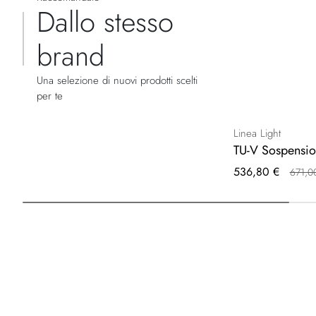
Dallo stesso
brand
Una selezione di nuovi prodotti scelti
per te
Linea Light
TU-V Sospensio
Prezzo
536,80 €
671,0
speciale