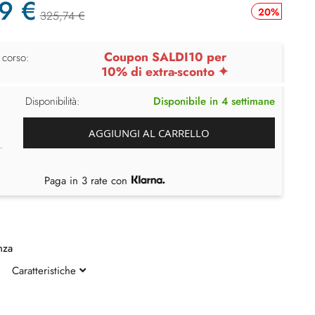
9 €
20%
325,74 €
Coupon SALDI10 per
 corso:
10% di extra-sconto ✦
Disponibilità:
Disponibile in 4 settimane
AGGIUNGI AL CARRELLO
Paga in 3 rate con
nza
Caratteristiche