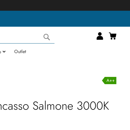
Carrell
Cerca
Outlet
o
A++
 Incasso Salmone 3000K