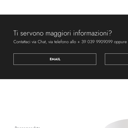
Ti servono maggiori informazioni?
Contattaci via Chat, via telefono allo + 39 039 9909099 oppure
EMAIL