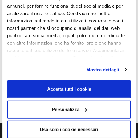
annunci, per fornire funzionalità dei social media e per
analizzare il nostro traffico. Condividiamo inoltre
informazioni sul modo in cui utilizza il nostro sito con i
Caratteristiche
nostri partner che si occupano di analisi dei dati web,
pubblicità e social media, i quali potrebbero combinarle
Cod.Art.
Dimensione
con altre informazioni che ha fornito loro o che hanno
CA066DGBWDI
Ø17
raccolto dal suo utilizzo dei loro servizi. Acconsenta ai
Colore led
Sorgente luminosa
nostri cookie se continua ad utilizzare il nostro sito web.
3000K
Led integrato
Mostra dettagli
Dimmerazione
Classe energetica
On/Off
A++
Accetta tutti i cookie
IP
40
Personalizza
Usa solo i cookie necessari