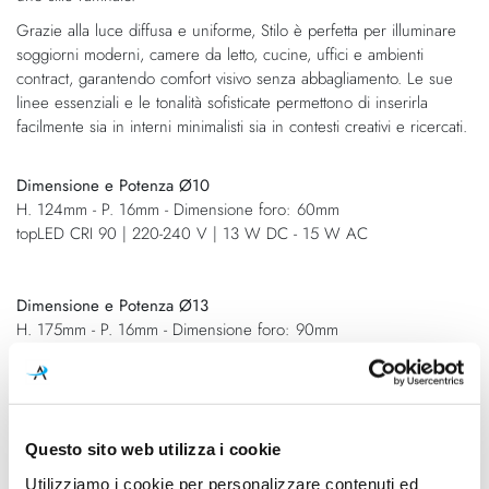
Grazie alla luce diffusa e uniforme, Stilo è perfetta per illuminare
soggiorni moderni, camere da letto, cucine, uffici e ambienti
contract, garantendo comfort visivo senza abbagliamento. Le sue
linee essenziali e le tonalità sofisticate permettono di inserirla
facilmente sia in interni minimalisti sia in contesti creativi e ricercati.
Dimensione e Potenza Ø10
H. 124mm - P. 16mm - Dimensione foro: 60mm
topLED CRI 90 | 220-240 V | 13 W DC - 15 W AC
Dimensione e Potenza Ø13
H. 175mm - P. 16mm - Dimensione foro: 90mm
topLED CRI 90 | 220-240 V | 21 W DC - 24 W AC
Dimensione e Potenza Ø17
H. 229mm - P. 16mm - Dimensione foro: 170mm
Questo sito web utilizza i cookie
topLED CRI 90 | 220-240 V | 36 W DC - 40 W AC
Utilizziamo i cookie per personalizzare contenuti ed