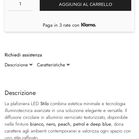
AGGIUNGI AL CARRELLO
Paga in 3 rate con
Richiedi assistenza
Descrizione
Caratteristiche
Vai
Vai
alla
all'inizio
fine
della
Descrizione
della
galleria
La plafoniera LED
Stilo
combina estetica minimale e tecnologia
galleria
di
illuminotecnica avanzata in una soluzione elegante e versatile. Il
di
immagini
diffusore circolare in alluminio verniciato texturizzato, disponibile
immagini
nelle finiture
bianco, nero, peach, petrol e deep blue
, dona
carattere agli ambienti contemporanei e valorizza ogni spazio con
uno stile raffinato.