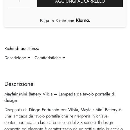
AGGIUNGI AL CARRELLO
Paga in 3 rate con
Richiedi assistenza
Descrizione
Caratteristiche
Vai
Vai
alla
all'inizio
fine
della
Descrizione
della
galleria
Mayfair Mini Battery Vibia – Lampada da tavolo portatile di
galleria
di
design
di
immagini
immagini
Disegnata da
Diego Fortunato
per
Vibia
,
Mayfair Mini Battery
è
una lampada da tavolo portatile che reinterpreta in chiave
contemporanea la classica bouillotte del XIX secolo. Il design
compatto ed elegante è caratterizzato da un sottile stelo in acciaio