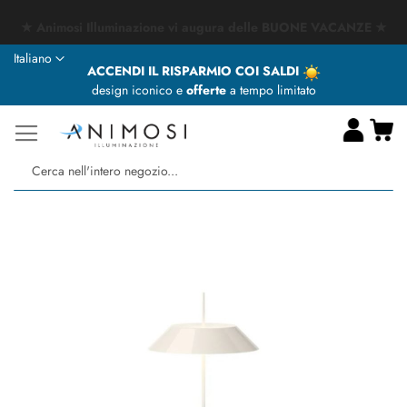
★ Animosi Illuminazione vi augura delle BUONE VACANZE ★
Lingua
Italiano
ACCENDI IL RISPARMIO COI SALDI
design iconico e
offerte
a tempo limitato
Ca
Ce