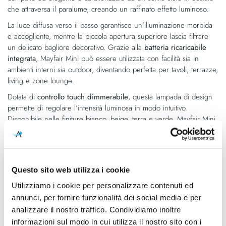
che attraversa il paralume, creando un raffinato effetto luminoso.
La luce diffusa verso il basso garantisce un’illuminazione morbida
e accogliente, mentre la piccola apertura superiore lascia filtrare
un delicato bagliore decorativo. Grazie alla
batteria ricaricabile
integrata
, Mayfair Mini può essere utilizzata con facilità sia in
ambienti interni sia outdoor, diventando perfetta per tavoli, terrazze,
living e zone lounge.
Dotata di
controllo touch dimmerabile
, questa lampada di design
permette di regolare l’intensità luminosa in modo intuitivo.
Disponibile nelle finiture bianco, beige, terra e verde, Mayfair Mini
unisce eleganza, praticità e versatilità in una soluzione luminosa
contemporanea
Questo sito web utilizza i cookie
Caratteristiche
Utilizziamo i cookie per personalizzare contenuti ed
annunci, per fornire funzionalità dei social media e per
Cod.Art.
Designer
549523/16
Diego Fortunato
analizzare il nostro traffico. Condividiamo inoltre
informazioni sul modo in cui utilizza il nostro sito con i