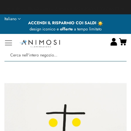
★ Animosi Illuminazione vi augura delle BUONE VACANZE ★
Lingua
Italiano
ACCENDI IL RISPARMIO COI SALDI
design iconico e
offerte
a tempo limitato
Ca
Ce