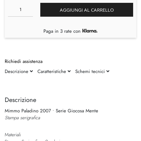
AGGIUNGI AL CARRELLO
Paga in 3 rate con
Richiedi assistenza
Descrizione
Caratteristiche
Schemi tecnici
Vai
Vai
alla
all'inizio
fine
della
Descrizione
della
galleria
Mimmo Paladino 2007 • Serie Giocosa Mente
galleria
di
Stampa serigrafica
di
immagini
immagini
Materiali