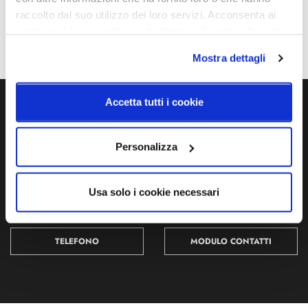
raccolto dal suo utilizzo dei loro servizi. Acconsenta ai
nostri cookie se continua ad utilizzare il nostro sito web.
Mostra dettagli
Accetta tutti i cookie
Ti servono maggiori informazioni?
Contattaci via Chat, via telefono allo + 39 039 9909099 oppure
Personalizza
compila il modulo
Usa solo i cookie necessari
EMAIL
WHATSAPP
TELEFONO
MODULO CONTATTI