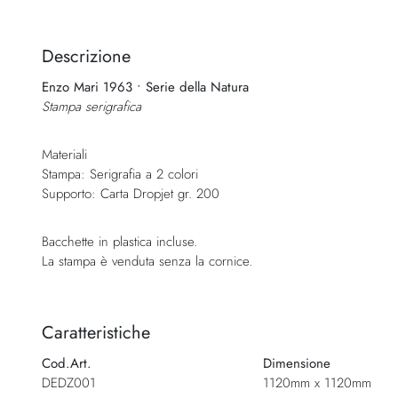
Vai
all'inizio
della
Descrizione
galleria
Enzo Mari 1963 • Serie della Natura
di
Stampa serigrafica
immagini
Materiali
Stampa: Serigrafia a 2 colori
Supporto: Carta Dropjet gr. 200
Bacchette in plastica incluse.
La stampa è venduta senza la cornice.
Caratteristiche
Cod.Art.
Dimensione
DEDZ001
1120mm x 1120mm