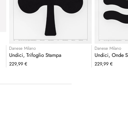
Danese Milano
Danese Milano
Undici, Trifoglio Stampa
Undici, Onde 
229,99 €
229,99 €