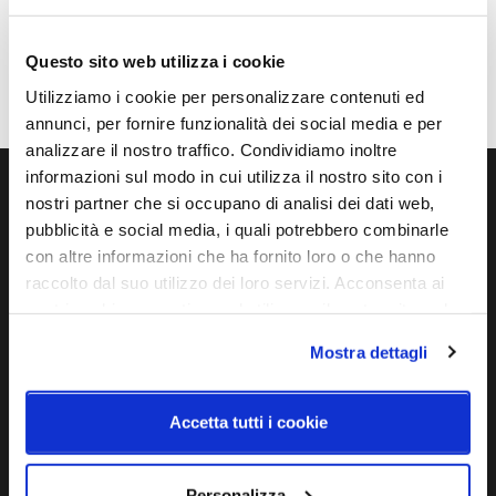
Caratteristiche
Cod.Art.
Potenza e attacco
Questo sito web utilizza i cookie
YKA13800.01
24V
Utilizziamo i cookie per personalizzare contenuti ed
annunci, per fornire funzionalità dei social media e per
analizzare il nostro traffico. Condividiamo inoltre
informazioni sul modo in cui utilizza il nostro sito con i
nostri partner che si occupano di analisi dei dati web,
Ti servono maggiori informazioni?
pubblicità e social media, i quali potrebbero combinarle
Contattaci via Chat, via telefono allo + 39 039 9909099 oppure
con altre informazioni che ha fornito loro o che hanno
compila il modulo
raccolto dal suo utilizzo dei loro servizi. Acconsenta ai
nostri cookie se continua ad utilizzare il nostro sito web.
EMAIL
WHATSAPP
Mostra dettagli
TELEFONO
MODULO CONTATTI
Accetta tutti i cookie
Personalizza