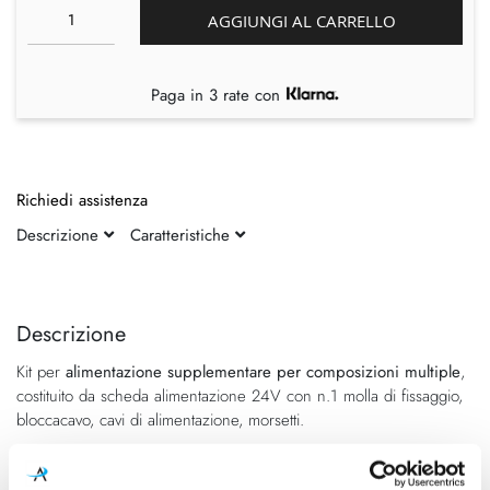
AGGIUNGI AL CARRELLO
Paga in 3 rate con
Richiedi assistenza
Descrizione
Caratteristiche
Vai
Vai
alla
all'inizio
fine
della
Descrizione
della
galleria
Kit per
alimentazione supplementare
per composizioni multiple
,
galleria
di
costituito da scheda alimentazione 24V con n.1 molla di fissaggio,
di
immagini
bloccacavo, cavi di alimentazione, morsetti.
immagini