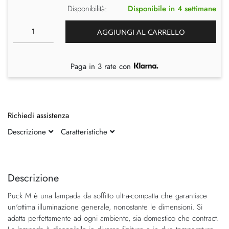
Disponibilità:
Disponibile in 4 settimane
AGGIUNGI AL CARRELLO
Paga in 3 rate con
Richiedi assistenza
Descrizione
Caratteristiche
Vai
Vai
alla
all'inizio
fine
della
Descrizione
della
galleria
Puck M è una lampada da soffitto ultra-compatta che garantisce
galleria
di
un'ottima illuminazione generale, nonostante le dimensioni. Si
di
immagini
adatta perfettamente ad ogni ambiente, sia domestico che contract.
immagini