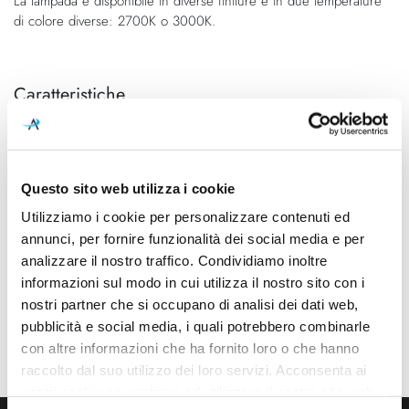
La lampada è disponibile in diverse finiture e in due temperature
di colore diverse: 2700K o 3000K.
Caratteristiche
Cod.Art.
Colore led
A2511001WT
3000K
Dimensioni
Sorgente luminosa
Questo sito web utilizza i cookie
Ø 80mm - H 54mm
Led integrato
Utilizziamo i cookie per personalizzare contenuti ed
annunci, per fornire funzionalità dei social media e per
Potenza e attacco
Dimmerazione
analizzare il nostro traffico. Condividiamo inoltre
12W - 3000K - 1020Lm -
On/Off
CRI90
informazioni sul modo in cui utilizza il nostro sito con i
nostri partner che si occupano di analisi dei dati web,
Classe energetica
Mpn
pubblicità e social media, i quali potrebbero combinarle
A++, A+, A
A2511001WT
con altre informazioni che ha fornito loro o che hanno
raccolto dal suo utilizzo dei loro servizi. Acconsenta ai
nostri cookie se continua ad utilizzare il nostro sito web.