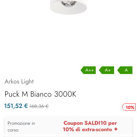
A++
A+
A
Arkos Light
Puck M Bianco 3000K
151,52 €
168,36 €
10%
Coupon SALDI10 per
Promozione in
10% di extra-sconto ✦
corso: