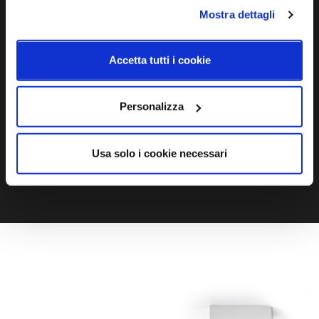
Mostra dettagli
Ti servono maggiori informazioni?
Contattaci via Chat, via telefono allo + 39 039 9909099 oppure
Accetta tutti i cookie
compila il modulo
Personalizza
EMAIL
WHATSAPP
Usa solo i cookie necessari
TELEFONO
MODULO CONTATTI