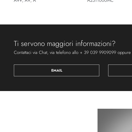
A++, A+, A
A2511000MC
Ti servono maggiori informazioni?
Contattaci via Chat, via telefono allo + 39 039 9909099 oppure
EMAIL