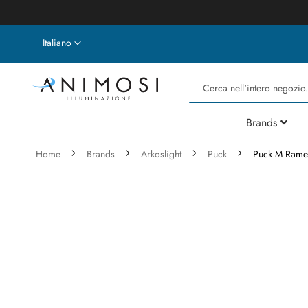
Lingua
Italiano
Cerca
Brands
Home
Brands
Arkoslight
Puck
Puck M Rame
Vai
alla
fine
della
galleria
di
immagini