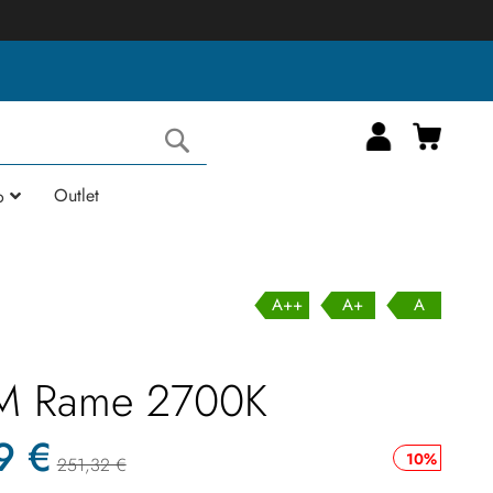
Carrell
Cerca
Outlet
o
A++
A+
A
M Rame 2700K
9 €
10%
251,32 €