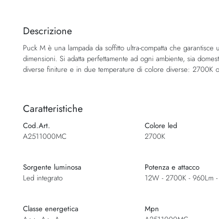
Vai
all'inizio
della
Descrizione
galleria
Puck M è una lampada da soffitto ultra-compatta che garantisce u
di
dimensioni. Si adatta perfettamente ad ogni ambiente, sia domest
immagini
diverse finiture e in due temperature di colore diverse: 2700K
Caratteristiche
Cod.Art.
Colore led
A2511000MC
2700K
Sorgente luminosa
Potenza e attacco
Led integrato
12W - 2700K - 960Lm -
Classe energetica
Mpn