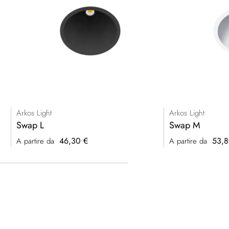
Arkos Light
Arkos Light
Swap L
Swap M
46,30 €
53,8
A partire da
A partire da