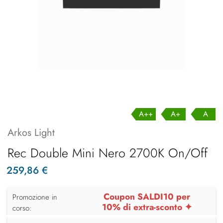
A++
A+
A
Arkos Light
Rec Double Mini Nero 2700K On/Off
259,86 €
Coupon SALDI10 per
Promozione in
10% di extra-sconto ✦
corso: