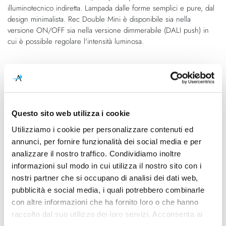
illuminotecnico indiretta. Lampada dalle forme semplici e pure, dal
design minimalista. Rec Double Mini è disponibile sia nella
versione ON/OFF sia nella versione dimmerabile (DALI push) in
cui è possibile regolare l'intensità luminosa.
Caratteristiche
Cod.Art.
Colore led
A3100010NT
2700K
Questo sito web utilizza i cookie
Utilizziamo i cookie per personalizzare contenuti ed
Dimensioni
Sorgente luminosa
annunci, per fornire funzionalità dei social media e per
177mm x 110mm - H 58mm
Led integrato
analizzare il nostro traffico. Condividiamo inoltre
Potenza e attacco
Dimmerazione
informazioni sul modo in cui utilizza il nostro sito con i
16.5W - 2700K - 2300Lm
On/Off
nostri partner che si occupano di analisi dei dati web,
pubblicità e social media, i quali potrebbero combinarle
Classe energetica
Mpn
con altre informazioni che ha fornito loro o che hanno
A++, A+, A
A3100010NT
raccolto dal suo utilizzo dei loro servizi. Acconsenta ai
nostri cookie se continua ad utilizzare il nostro sito web.