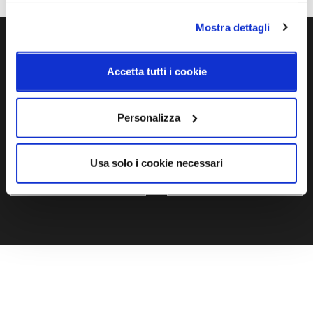
Mostra dettagli
Ti servono maggiori informazioni?
Accetta tutti i cookie
Contattaci via Chat, via telefono allo + 39 039 9909099 oppure
compila il modulo
Personalizza
EMAIL
WHATSAPP
Usa solo i cookie necessari
TELEFONO
MODULO CONTATTI