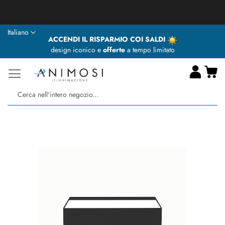
★ Animosi Illuminazione vi augura delle BUONE VACANZE ★
Lingua
Italiano
ACCENDI IL RISPARMIO COI SALDI
design iconico e
offerte
a tempo limitato
Ca
Ce