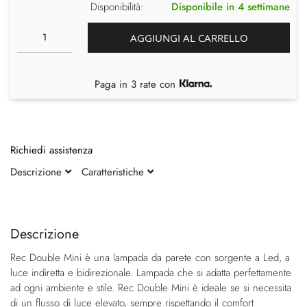
Disponibilità:
Disponibile in 4 settimane
AGGIUNGI AL CARRELLO
Paga in 3 rate con
Richiedi assistenza
Descrizione
Caratteristiche
Vai
Vai
alla
all'inizio
fine
della
Descrizione
della
galleria
Rec Double Mini è una lampada da parete con sorgente a Led, a
galleria
di
luce indiretta e bidirezionale. Lampada che si adatta perfettamente
di
immagini
ad ogni ambiente e stile. Rec Double Mini è ideale se si necessita
immagini
di un flusso di luce elevato, sempre rispettando il comfort