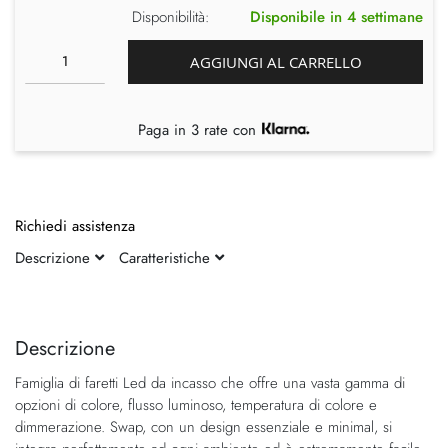
Disponibilità:
Disponibile in 4 settimane
AGGIUNGI AL CARRELLO
Paga in 3 rate con
Richiedi assistenza
Descrizione
Caratteristiche
Vai
Vai
alla
all'inizio
fine
della
Descrizione
della
galleria
Famiglia di faretti Led da incasso che offre una vasta gamma di
galleria
di
opzioni di colore, flusso luminoso, temperatura di colore e
di
immagini
dimmerazione. Swap, con un design essenziale e minimal, si
immagini