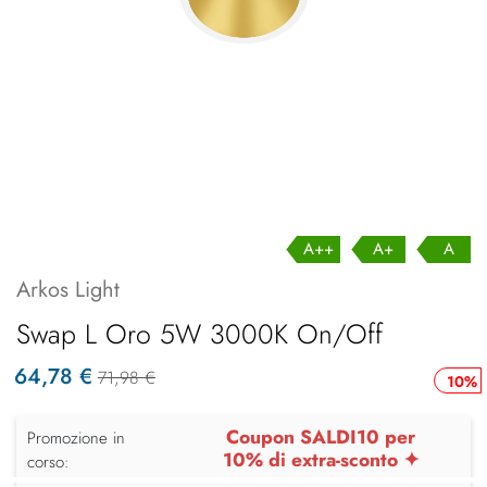
A++
A+
A
Arkos Light
Swap L Oro 5W 3000K On/Off
64,78 €
71,98 €
10%
Coupon SALDI10 per
Promozione in
10% di extra-sconto ✦
corso: