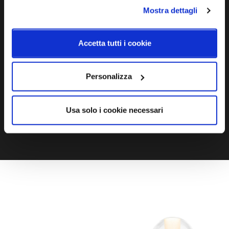
Mostra dettagli
Ti servono maggiori informazioni?
Contattaci via Chat, via telefono allo + 39 039 9909099 oppure
Accetta tutti i cookie
compila il modulo
Personalizza
EMAIL
WHATSAPP
Usa solo i cookie necessari
TELEFONO
MODULO CONTATTI