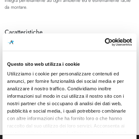
integra perfettamente ad ogni ambiente ed è estremamente facile
da montare.
Caratteristiche
Cod.Art.
Colore led
A2123111G
3000K
Dimensioni
Sorgente luminosa
Questo sito web utilizza i cookie
Ø 105mm - H 96mm (Spazio
Led integrato
Utilizziamo i cookie per personalizzare contenuti ed
minimo incasso 106mm)
annunci, per fornire funzionalità dei social media e per
analizzare il nostro traffico. Condividiamo inoltre
Potenza e attacco
Dimmerazione
5W - 3000K - 700Lm - CRI90
On/Off
informazioni sul modo in cui utilizza il nostro sito con i
nostri partner che si occupano di analisi dei dati web,
Classe energetica
Mpn
pubblicità e social media, i quali potrebbero combinarle
A++, A+, A
A2123111G
con altre informazioni che ha fornito loro o che hanno
raccolto dal suo utilizzo dei loro servizi. Acconsenta ai
nostri cookie se continua ad utilizzare il nostro sito web.