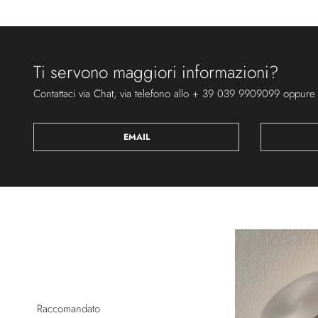
Ti servono maggiori informazioni?
Contattaci via Chat, via telefono allo + 39 039 9909099 oppure
EMAIL
Raccomandato