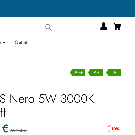
Carrell
Cerca
Outlet
o
A++
A+
A
 S Nero 5W 3000K
ff
 €
10%
69,54 €