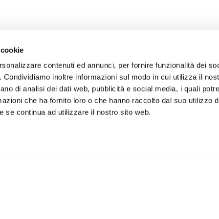
 cookie
rsonalizzare contenuti ed annunci, per fornire funzionalità dei so
o. Condividiamo inoltre informazioni sul modo in cui utilizza il nost
ano di analisi dei dati web, pubblicità e social media, i quali pot
azioni che ha fornito loro o che hanno raccolto dal suo utilizzo de
 se continua ad utilizzare il nostro sito web.
iviti alla newsletter
IS
 un buono sconto del 5% per il
Accetto la vostra
privacy
imo acquisto