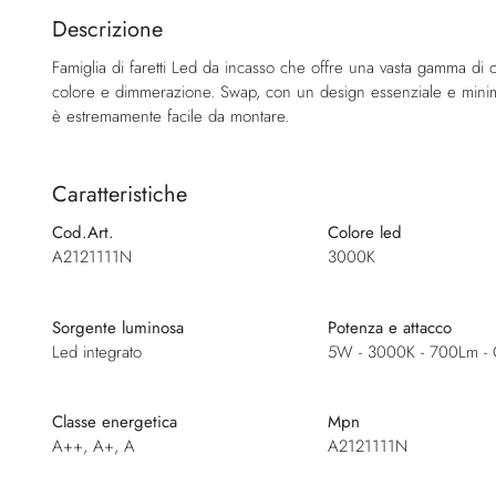
della
Descrizione
galleria
Famiglia di faretti Led da incasso che offre una vasta gamma di o
di
colore e dimmerazione. Swap, con un design essenziale e minima
immagini
è estremamente facile da montare.
Caratteristiche
Cod.Art.
Colore led
A2121111N
3000K
Sorgente luminosa
Potenza e attacco
Led integrato
5W - 3000K - 700Lm - 
Classe energetica
Mpn
A++, A+, A
A2121111N