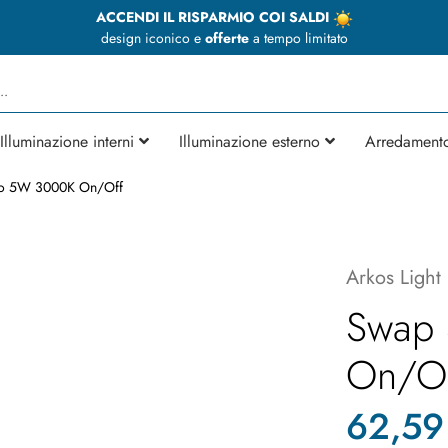
ACCENDI IL RISPARMIO COI SALDI
design iconico e
offerte
a tempo limitato
Illuminazione interni
Illuminazione esterno
Arredament
o 5W 3000K On/Off
Arkos Light
Swap
On/O
62,59