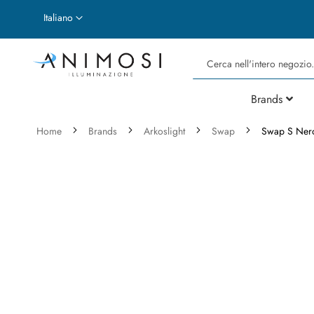
Lingua
Italiano
Cerca
Brands
Home
Brands
Arkoslight
Swap
Swap S Ner
Vai
alla
fine
della
galleria
di
immagini