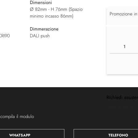
Dimensioni
Ø 82mm - H 76mm (Spazio
Promozione in
minimo incasso 86mm)
Dimmerazione
CRI90
DALI push
Richiedi assiste
Descrizione
 compila il modulo
WHATSAPP
TELEFONO