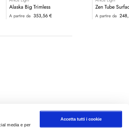
Arkos Light
Arkos Light
Alaska Big Trimless
Zen Tube Surfa
353,56 €
248,
A partire da
A partire da
Accetta tutti i cookie
cial media e per