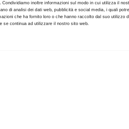
o. Condividiamo inoltre informazioni sul modo in cui utilizza il nost
ano di analisi dei dati web, pubblicità e social media, i quali pot
azioni che ha fornito loro o che hanno raccolto dal suo utilizzo de
 se continua ad utilizzare il nostro sito web.
iviti alla newsletter
IS
 un buono sconto del 5% per il
Accetto la vostra
privacy
imo acquisto
policy
ILI
APPLICAZIONI