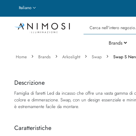
Lingua
Italiano
Cerca
Brands
Home
Brands
Arkoslight
Swap
Swap S Ner
Vai
Vai
alla
all'inizio
fine
della
Descrizione
della
galleria
Famiglia di faretti Led da incasso che offre una vasta gamma di o
galleria
di
colore e dimmerazione. Swap, con un design essenziale e minima
di
immagini
è estremamente facile da montare.
immagini
Caratteristiche