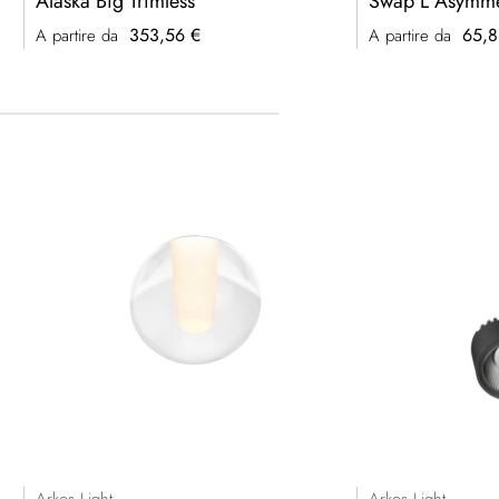
Alaska Big Trimless
Swap L Asymme
353,56 €
65,8
A partire da
A partire da