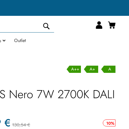
Carrell
Cerca
Outlet
o
A++
A+
A
S Nero 7W 2700K DALI
9 €
10%
130,54 €