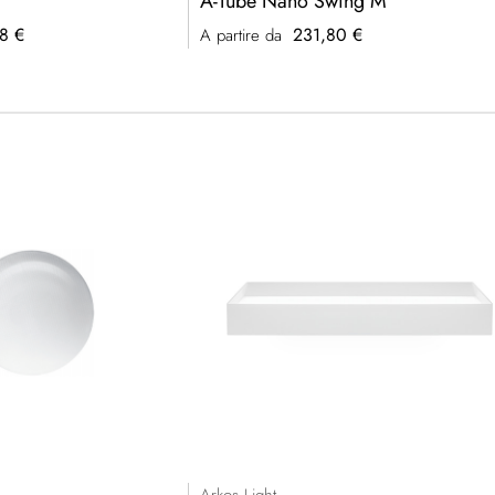
A-Tube Nano Swing M
8 €
231,80 €
A partire da