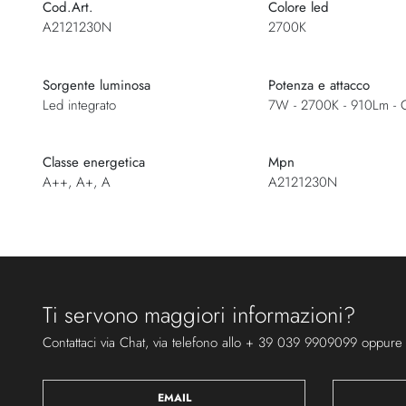
Cod.Art.
Colore led
A2121230N
2700K
Sorgente luminosa
Potenza e attacco
Led integrato
7W - 2700K - 910Lm - 
Classe energetica
Mpn
A++, A+, A
A2121230N
Ti servono maggiori informazioni?
Contattaci via Chat, via telefono allo + 39 039 9909099 oppure
EMAIL