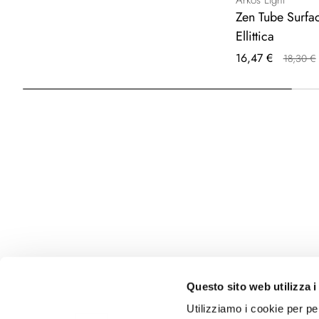
Arkos Light
Zen Tube Surfac
Ellittica
Prezzo
16,47 €
18,30 €
speciale
Questo sito web utilizza i
Utilizziamo i cookie per pe