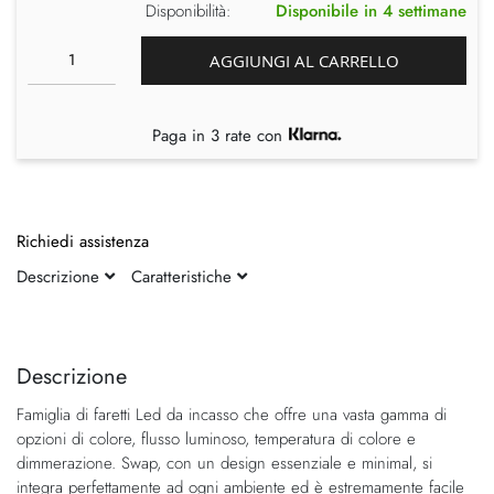
Disponibilità:
Disponibile in 4 settimane
AGGIUNGI AL CARRELLO
Paga in 3 rate con
Richiedi assistenza
Descrizione
Caratteristiche
Vai
Vai
alla
all'inizio
fine
della
Descrizione
della
galleria
Famiglia di faretti Led da incasso che offre una vasta gamma di
galleria
di
opzioni di colore, flusso luminoso, temperatura di colore e
di
immagini
dimmerazione. Swap, con un design essenziale e minimal, si
immagini
integra perfettamente ad ogni ambiente ed è estremamente facile