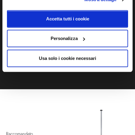
Ti servono maggiori informazioni?
Contattaci via Chat, via telefono allo + 39 039 9909099 oppure
Accetta tutti i cookie
compila il modulo
Personalizza
EMAIL
WHATSAPP
Usa solo i cookie necessari
TELEFONO
MODULO CONTATTI
Raccomandato