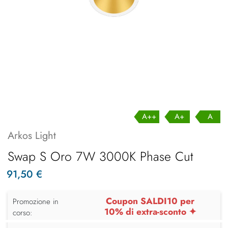
A++
A+
A
Arkos Light
Swap S Oro 7W 3000K Phase Cut
91,50 €
Coupon SALDI10 per
Promozione in
10% di extra-sconto ✦
corso: