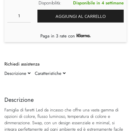
Disponibilità:
Disponibile in 4 settimane
AGGIUNGI AL CARRELLO
Paga in 3 rate con
Richiedi assistenza
Descrizione
Caratteristiche
Vai
Vai
alla
all'inizio
fine
della
Descrizione
della
galleria
Famiglia di faretti Led da incasso che offre una vasta gamma di
galleria
di
opzioni di colore, flusso luminoso, temperatura di colore e
di
immagini
dimmerazione. Swap, con un design essenziale e minimal, si
immagini
integra perfettamente ad ogni ambiente ed è estremamente facile