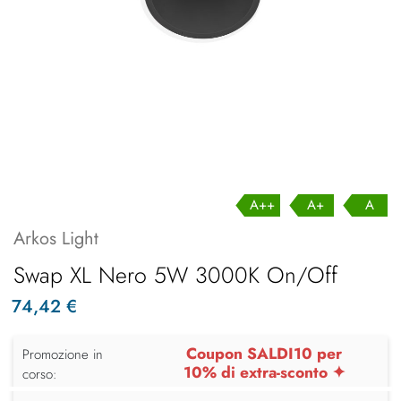
A++
A+
A
Arkos Light
Swap XL Nero 5W 3000K On/Off
74,42 €
Coupon SALDI10 per
Promozione in
10% di extra-sconto ✦
corso: