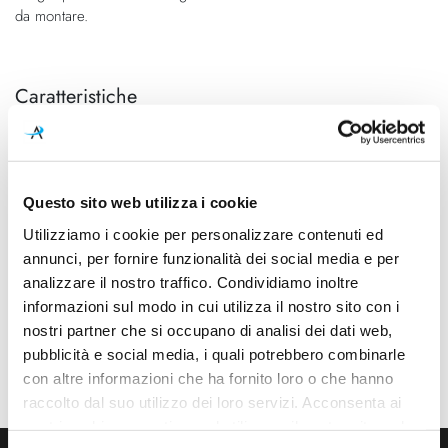
da montare.
Caratteristiche
Cod.Art.
Colore led
A2124111N
3000K
Dimensioni
Sorgente luminosa
Questo sito web utilizza i cookie
Ø 108mm - H 110mm (Spazio
Led integrato
Utilizziamo i cookie per personalizzare contenuti ed
minimo incasso 120mm)
annunci, per fornire funzionalità dei social media e per
Potenza e attacco
Dimmerazione
analizzare il nostro traffico. Condividiamo inoltre
5W - 3000K - 700Lm - CRI90
On/Off
informazioni sul modo in cui utilizza il nostro sito con i
nostri partner che si occupano di analisi dei dati web,
Classe energetica
Mpn
pubblicità e social media, i quali potrebbero combinarle
A++, A+, A
A2124111N
con altre informazioni che ha fornito loro o che hanno
raccolto dal suo utilizzo dei loro servizi. Acconsenta ai
nostri cookie se continua ad utilizzare il nostro sito web.