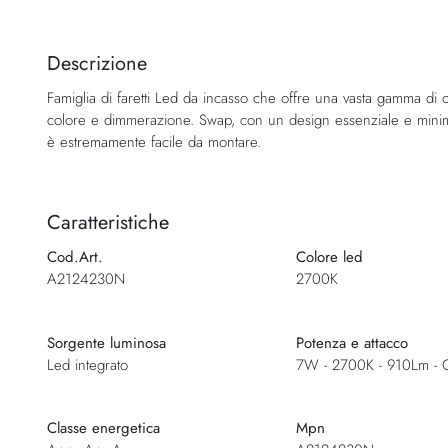
Vai
all'inizio
della
Descrizione
galleria
Famiglia di faretti Led da incasso che offre una vasta gamma di o
di
colore e dimmerazione. Swap, con un design essenziale e minima
immagini
è estremamente facile da montare.
Caratteristiche
Cod.Art.
Colore led
A2124230N
2700K
Sorgente luminosa
Potenza e attacco
Led integrato
7W - 2700K - 910Lm - 
Classe energetica
Mpn