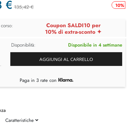
8 €
10%
135,42 €
Coupon SALDI10 per
 corso:
10% di extra-sconto ✦
Disponibilità:
Disponibile in 4 settimane
AGGIUNGI AL CARRELLO
Paga in 3 rate con
nza
Caratteristiche