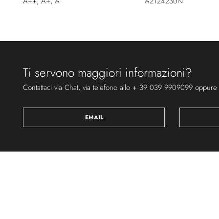
A++, A+, A
A2124230N
Ti servono maggiori informazioni?
Contattaci via Chat, via telefono allo + 39 039 9909099 oppure
EMAIL