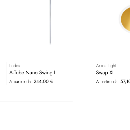
Lodes
Arkos Light
A-Tube Nano Swing L
Swap XL
244,00 €
57,1
A partire da
A partire da