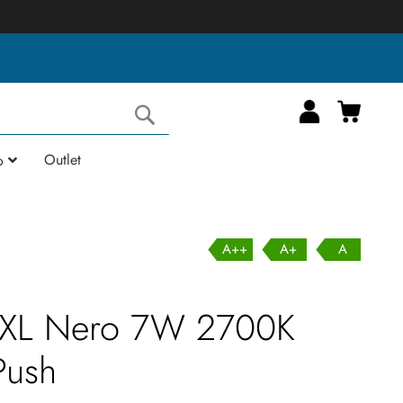
Carrell
Cerca
Outlet
o
A++
A+
A
 XL Nero 7W 2700K
Push