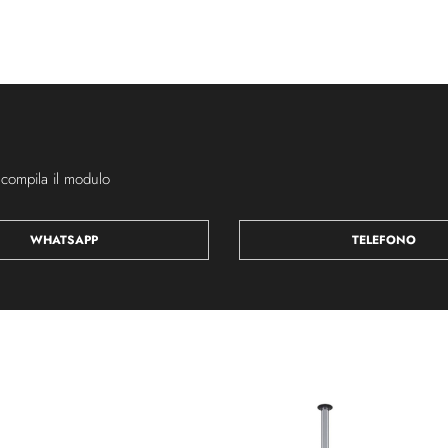
 compila il modulo
WHATSAPP
TELEFONO