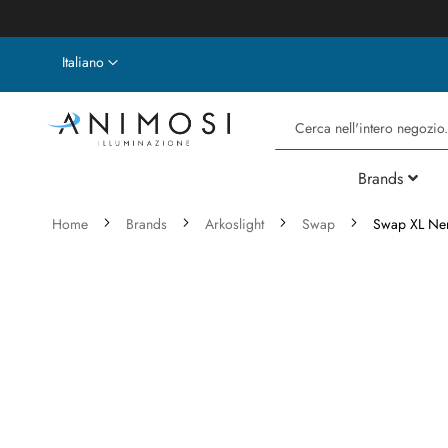
Lingua
Italiano
Cerca
Brands
Home
Brands
Arkoslight
Swap
Swap XL Ne
Vai
alla
fine
della
galleria
di
immagini