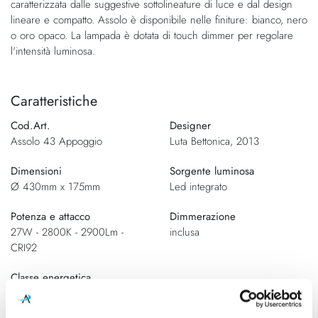
caratterizzata dalle suggestive sottolineature di luce e dal design
di
immagini
lineare e compatto. Assolo è disponibile nelle finiture: bianco, nero
immagini
o oro opaco. La lampada è dotata di touch dimmer per regolare
l'intensità luminosa.
Caratteristiche
Cod.Art.
Designer
Assolo 43 Appoggio
Luta Bettonica, 2013
Dimensioni
Sorgente luminosa
Ø 430mm x 175mm
Led integrato
Potenza e attacco
Dimmerazione
27W - 2800K - 2900Lm -
inclusa
CRI92
Classe energetica
A++, A+, A