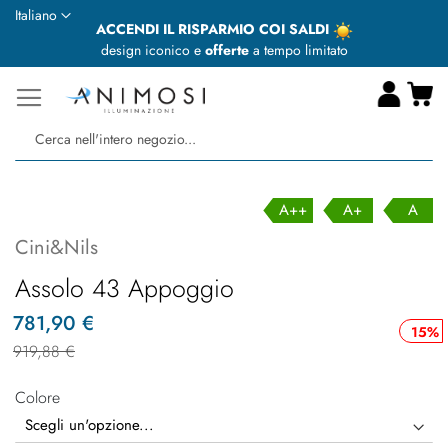
Lingua
Italiano
ACCENDI IL RISPARMIO COI SALDI
design iconico e
offerte
a tempo limitato
Ca
Ce
A++
A+
A
Cini&Nils
Assolo 43 Appoggio
781,90 €
15%
919,88 €
Colore