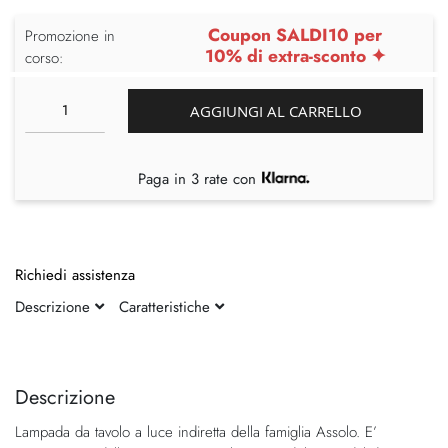
Coupon SALDI10 per
Promozione in
10% di extra-sconto ✦
corso:
AGGIUNGI AL CARRELLO
Paga in 3 rate con
Richiedi assistenza
Descrizione
Caratteristiche
Vai
Vai
alla
all'inizio
fine
della
Descrizione
della
galleria
Lampada da tavolo a luce indiretta della famiglia Assolo. E’
galleria
di