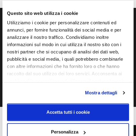
Questo sito web utilizza i cookie
Utilizziamo i cookie per personalizzare contenuti ed
Ti servono maggiori informazioni?
annunci, per fornire funzionalità dei social media e per
Contattaci via Chat, via telefono allo + 39 039 9909099 oppure
analizzare il nostro traffico. Condividiamo inoltre
compila il modulo
informazioni sul modo in cui utilizza il nostro sito con i
nostri partner che si occupano di analisi dei dati web,
pubblicità e social media, i quali potrebbero combinarle
EMAIL
WHATSAPP
con altre informazioni che ha fornito loro o che hanno
raccolto dal suo utilizzo dei loro servizi. Acconsenta ai
TELEFONO
MODULO CONTATTI
nostri cookie se continua ad utilizzare il nostro sito web.
Mostra dettagli
Accetta tutti i cookie
Personalizza