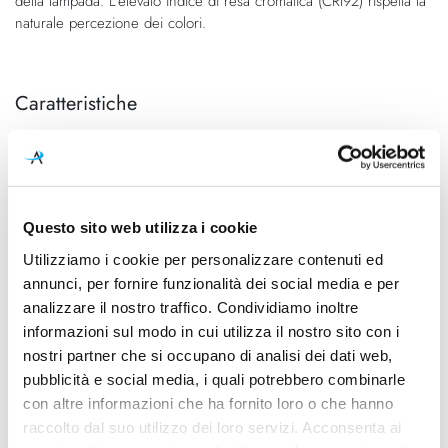
della lampada. L'elevato indice di resa cromatica (CRI92) rispetta la
naturale percezione dei colori.
Caratteristiche
Cod.Art.
Designer
ACCNASL.1570H
Luta Bettonica, 2013
Dimensioni
Sorgente luminosa
Ø 700mm x 45mm - H
Led integrato
Questo sito web utilizza i cookie
720mm
Utilizziamo i cookie per personalizzare contenuti ed
annunci, per fornire funzionalità dei social media e per
Potenza e attacco
Dimmerazione
analizzare il nostro traffico. Condividiamo inoltre
27W - 2800K - 2900Lm -
Dimmerabile
CRI90 - 220-240V
informazioni sul modo in cui utilizza il nostro sito con i
nostri partner che si occupano di analisi dei dati web,
Classe energetica
pubblicità e social media, i quali potrebbero combinarle
A++, A+, A
con altre informazioni che ha fornito loro o che hanno
raccolto dal suo utilizzo dei loro servizi. Acconsenta ai