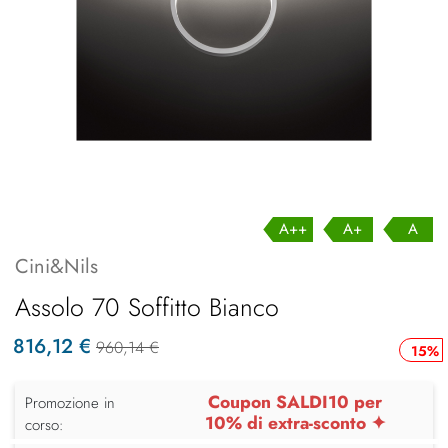
A++
A+
A
Cini&Nils
Assolo 70 Soffitto Bianco
816,12 €
960,14 €
15%
Coupon SALDI10 per
Promozione in
10% di extra-sconto ✦
corso: