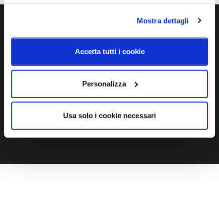
nostri cookie se continua ad utilizzare il nostro sito web.
Mostra dettagli
Ti servono maggiori informazioni?
Contattaci via Chat, via telefono allo + 39 039 9909099 oppure
Accetta tutti i cookie
compila il modulo
Personalizza
EMAIL
WHATSAPP
Usa solo i cookie necessari
TELEFONO
MODULO CONTATTI