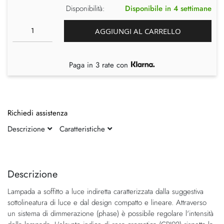
Disponibilità:
Disponibile in 4 settimane
AGGIUNGI AL CARRELLO
Paga in 3 rate con
Richiedi assistenza
Descrizione
Caratteristiche
Vai
Vai
alla
all'inizio
fine
della
Descrizione
della
galleria
Lampada a soffitto a luce indiretta caratterizzata dalla suggestiva
galleria
di
sottolineatura di luce e dal design compatto e lineare. Attraverso
di
immagini
un sistema di dimmerazione (phase) è possibile regolare l'intensità
immagini