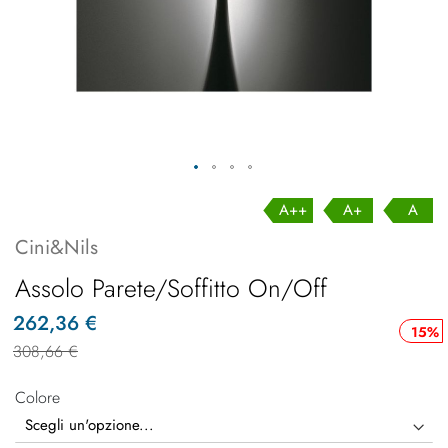
A++
A+
A
Cini&Nils
Assolo Parete/Soffitto On/Off
262,36 €
15%
308,66 €
Colore