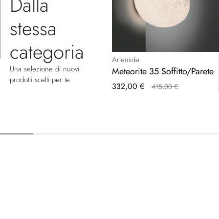
Dalla
stessa
categoria
Artemide
Una selezione di nuovi
Meteorite 35 Soffitto/Parete
prodotti scelti per te
Prezzo
332,00 €
415,00 €
speciale