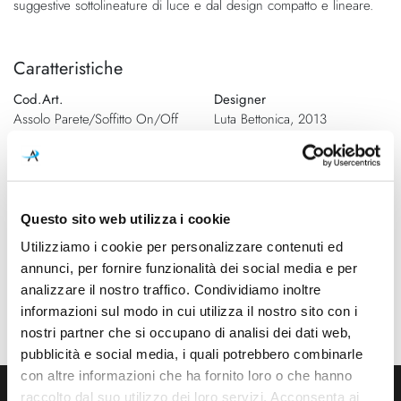
suggestive sottolineature di luce e dal design compatto e lineare.
di
immagini
immagini
Caratteristiche
Cod.Art.
Designer
Assolo Parete/Soffitto On/Off
Luta Bettonica, 2013
Dimensioni
Sorgente luminosa
Ø 200mm x 45mm
Led integrato
Potenza e attacco
Dimmerazione
Questo sito web utilizza i cookie
16W - 2800K - 1300Lm -
On/Off
Utilizziamo i cookie per personalizzare contenuti ed
CRI80
annunci, per fornire funzionalità dei social media e per
Classe energetica
analizzare il nostro traffico. Condividiamo inoltre
A++, A+, A
informazioni sul modo in cui utilizza il nostro sito con i
nostri partner che si occupano di analisi dei dati web,
pubblicità e social media, i quali potrebbero combinarle
con altre informazioni che ha fornito loro o che hanno
raccolto dal suo utilizzo dei loro servizi. Acconsenta ai