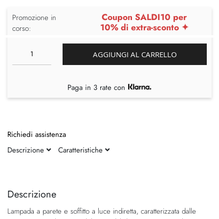
Coupon SALDI10 per
Promozione in
10% di extra-sconto ✦
corso:
AGGIUNGI AL CARRELLO
Paga in 3 rate con
Richiedi assistenza
Descrizione
Caratteristiche
Vai
Vai
alla
all'inizio
fine
della
Descrizione
della
galleria
Lampada a parete e soffitto a luce indiretta, caratterizzata dalle
galleria
di