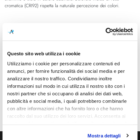
cromatica (CRI92) rispetta la naturale percezione dei colori.
Caratteristiche
Cod.Art.
Designer
ACCNPPT.01175
Luta Bettonica, 2016
Questo sito web utilizza i cookie
Dimensioni
Sorgente luminosa
Utilizziamo i cookie per personalizzare contenuti ed
Ø 250mm - H 1850mm
Led integrato
annunci, per fornire funzionalità dei social media e per
Potenza e attacco
Dimmerazione
analizzare il nostro traffico. Condividiamo inoltre
35W - 2800K - 4000Lm -
inclusa
informazioni sul modo in cui utilizza il nostro sito con i
CRI92
nostri partner che si occupano di analisi dei dati web,
pubblicità e social media, i quali potrebbero combinarle
Classe energetica
Ean
con altre informazioni che ha fornito loro o che hanno
A++, A+, A
8056649036063
raccolto dal suo utilizzo dei loro servizi. Acconsenta ai
nostri cookie se continua ad utilizzare il nostro sito web.
Mostra dettagli