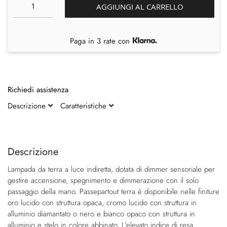
AGGIUNGI AL CARRELLO
Paga in 3 rate con
Richiedi assistenza
Descrizione
Caratteristiche
Vai
Vai
alla
all'inizio
fine
della
Descrizione
della
galleria
Lampada da terra a luce indiretta, dotata di dimmer sensoriale per
galleria
di
gestire accensione, spegnimento e dimmerazione con il solo
di
immagini
passaggio della mano. Passepartout terra è disponibile nelle finiture
immagini
oro lucido con struttura opaca, cromo lucido con struttura in
alluminio diamantato o nero e bianco opaco con struttura in
alluminio e stelo in colore abbinato. L'elevato indice di resa