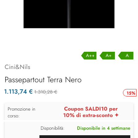
A++
A+
A
Cini&Nils
Passepartout Terra Nero
1.113,74 €
1.310,28 €
15%
Coupon SALDI10 per
Promozione in
10% di extra-sconto ✦
corso:
Disponibilità:
Disponibile in 4 settimane