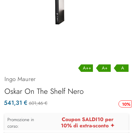
A++
A+
A
Ingo Maurer
Oskar On The Shelf Nero
541,31 €
601,46 €
10%
Coupon SALDI10 per
Promozione in
10% di extra-sconto ✦
corso: