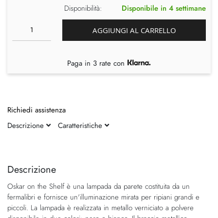
Disponibilità:
Disponibile in 4 settimane
AGGIUNGI AL CARRELLO
Paga in 3 rate con
Richiedi assistenza
Descrizione
Caratteristiche
Vai
Vai
alla
all'inizio
fine
della
Descrizione
della
galleria
Oskar on the Shelf è una lampada da parete costituita da un
galleria
di
fermalibri e fornisce un'illuminazione mirata per ripiani grandi e
di
immagini
piccoli. La lampada è realizzata in metallo verniciato a polvere
immagini