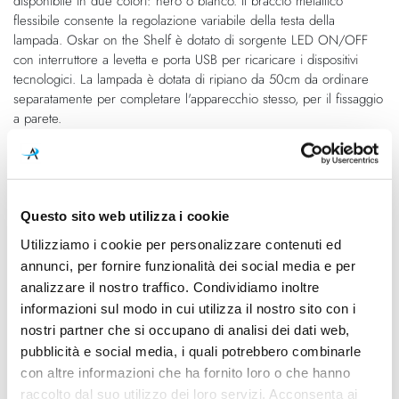
disponibile in due colori: nero o bianco. Il braccio metallico
flessibile consente la regolazione variabile della testa della
lampada. Oskar on the Shelf è dotato di sorgente LED ON/OFF
con interruttore a levetta e porta USB per ricaricare i dispositivi
tecnologici. La lampada è dotata di ripiano da 50cm da ordinare
separatamente per completare l'apparecchio stesso, per il fissaggio
a parete.
Caratteristiche
Cod.Art.
Designer
Questo sito web utilizza i cookie
7325030
Ingo Maurer Team, 2019
Utilizziamo i cookie per personalizzare contenuti ed
annunci, per fornire funzionalità dei social media e per
Dimensioni
Sorgente luminosa
H 350mm
Led integrato
analizzare il nostro traffico. Condividiamo inoltre
informazioni sul modo in cui utilizza il nostro sito con i
Potenza e attacco
Dimmerazione
nostri partner che si occupano di analisi dei dati web,
6W - 2700K - 700Lm - CRI90 -
On/Off
pubblicità e social media, i quali potrebbero combinarle
100-240V
con altre informazioni che ha fornito loro o che hanno
raccolto dal suo utilizzo dei loro servizi. Acconsenta ai