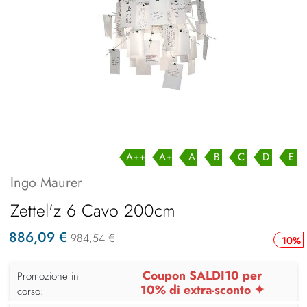
A++
A+
A
B
C
D
E
Ingo Maurer
Zettel'z 6 Cavo 200cm
886,09 €
984,54 €
10%
Coupon SALDI10 per
Promozione in
10% di extra-sconto ✦
corso: