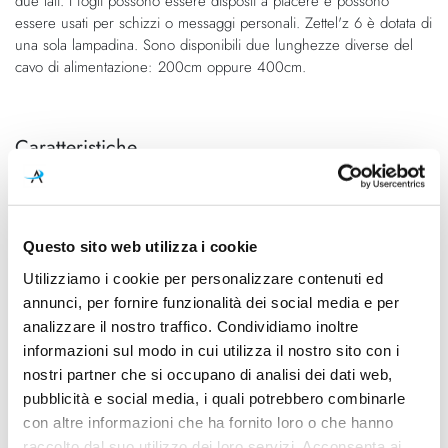
due lati. I fogli possono essere disposti a piacere e possono
essere usati per schizzi o messaggi personali. Zettel'z 6 è dotata di
una sola lampadina. Sono disponibili due lunghezze diverse del
cavo di alimentazione: 200cm oppure 400cm.
Caratteristiche
Cod.Art.
Dimensione
1156000
200cm
Designer
Dimensioni
Questo sito web utilizza i cookie
Ingo Maurer Team, 2018
Max 800mm - H Max 2800mm
Utilizziamo i cookie per personalizzare contenuti ed
annunci, per fornire funzionalità dei social media e per
Sorgente luminosa
Potenza e attacco
analizzare il nostro traffico. Condividiamo inoltre
Lampadina alogena,
Max 250W - E27 - 100-240V
informazioni sul modo in cui utilizza il nostro sito con i
Lampadina Led
nostri partner che si occupano di analisi dei dati web,
Lampadina
Dimmerazione
pubblicità e social media, i quali potrebbero combinarle
Esclusa
On/Off
con altre informazioni che ha fornito loro o che hanno
raccolto dal suo utilizzo dei loro servizi. Acconsenta ai