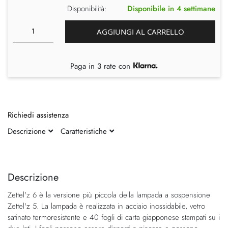
Disponibilità:
Disponibile in 4 settimane
AGGIUNGI AL CARRELLO
Paga in 3 rate con
Richiedi assistenza
Descrizione
Caratteristiche
Vai
Vai
alla
all'inizio
fine
della
Descrizione
della
galleria
Zettel'z 6 è la versione più piccola della lampada a sospensione
galleria
di
Zettel'z 5. La lampada è realizzata in acciaio inossidabile, vetro
di
immagini
satinato termoresistente e 40 fogli di carta giapponese stampati su i
immagini