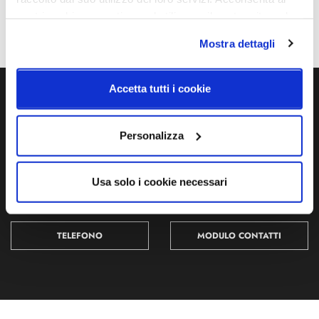
Classe energetica
Ean
nostri cookie se continua ad utilizzare il nostro sito web.
A++, A+, A, B, C, D, E
4251545401838
Mostra dettagli
Accetta tutti i cookie
Ti servono maggiori informazioni?
Contattaci via Chat, via telefono allo + 39 039 9909099 oppure
Personalizza
compila il modulo
Usa solo i cookie necessari
EMAIL
WHATSAPP
TELEFONO
MODULO CONTATTI