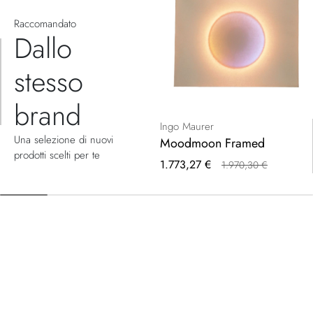
Raccomandato
Dallo
stesso
brand
Ingo Maurer
Una selezione di nuovi
Moodmoon Framed
prodotti scelti per te
Prezzo
1.773,27 €
1.970,30 €
speciale