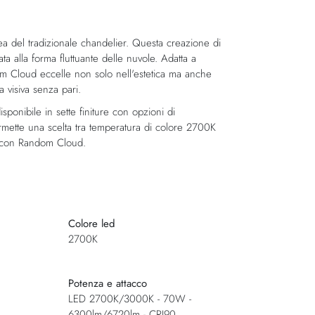
nea del tradizionale chandelier. Questa creazione di
a alla forma fluttuante delle nuvole. Adatta a
dom Cloud eccelle non solo nell'estetica ma anche
 visiva senza pari.
sponibile in sette finiture con opzioni di
ette una scelta tra temperatura di colore 2700K
o con Random Cloud.
Colore led
2700K
Potenza e attacco
LED 2700K/3000K - 70W -
6300lm/6720lm - CRI90