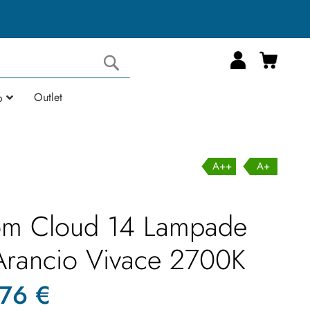
Carrell
Cerca
Outlet
o
A++
A+
m Cloud 14 Lampade
rancio Vivace 2700K
,76 €