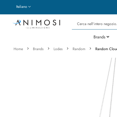
Lingua
Italiano
Cerca
Brands
Home
Brands
Lodes
Random
Random Clou
Vai
alla
fine
della
galleria
di
immagini