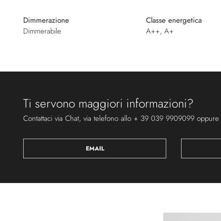
Dimmerazione
Classe energetica
Dimmerabile
A++, A+
Ti servono maggiori informazioni?
Contattaci via Chat, via telefono allo + 39 039 9909099 oppure
EMAIL