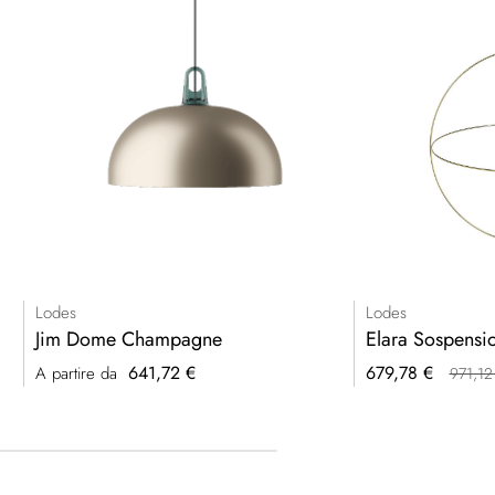
Lodes
Lodes
Jim Dome Champagne
Elara Sospensi
Prezzo
641,72 €
679,78 €
A partire da
971,12
speciale