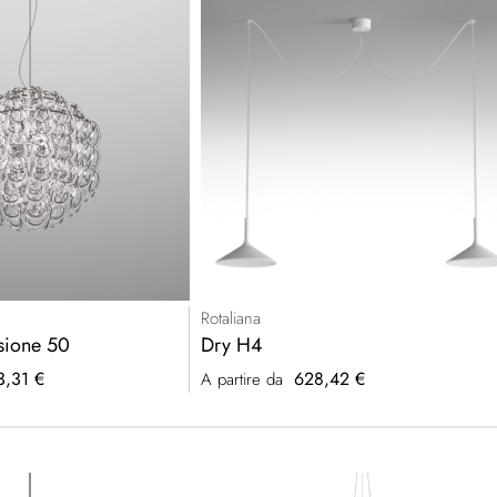
Rotaliana
sione 50
Dry H4
3,31 €
628,42 €
A partire da