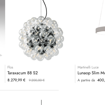
Flos
Martinelli Luce
Taraxacum 88 S2
Lunaop Slim M
Prezzo
8.279,99 €
400,
A partire da
9.200,00 €
speciale