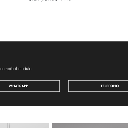
 compila il modulo
WHATSAPP
TELEFONO