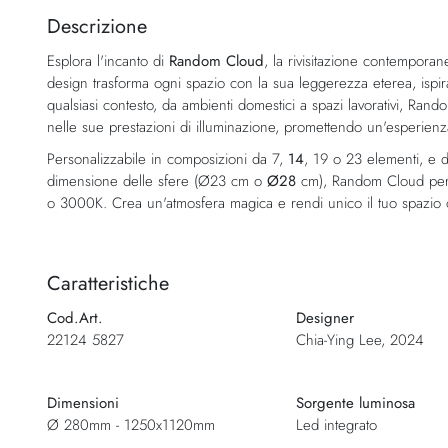
della
Descrizione
galleria
Esplora l'incanto di
Random Cloud
, la rivisitazione contempora
di
design trasforma ogni spazio con la sua leggerezza eterea, ispirat
immagini
qualsiasi contesto, da ambienti domestici a spazi lavorativi, Ran
nelle sue prestazioni di illuminazione, promettendo un'esperienza
Personalizzabile in composizioni da 7,
14
, 19 o 23 elementi, e di
dimensione delle sfere (Ø23 cm o
Ø28
cm), Random Cloud perm
o 3000K. Crea un'atmosfera magica e rendi unico il tuo spazi
Caratteristiche
Cod.Art.
Designer
22124 5827
Chia-Ying Lee, 2024
Dimensioni
Sorgente luminosa
Ø 280mm - 1250x1120mm
Led integrato