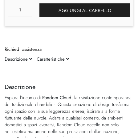
AGGIUNGI AL CARRELLO
Richiedi assistenza
Descrizione
Caratteristiche
Vai
Vai
alla
all'inizio
fine
della
Descrizione
della
galleria
Esplora l'incanto di
Random Cloud
, la rivisitazione contemporanea
galleria
di
del tradizionale chandelier. Questa creazione di design trasforma
di
immagini
ogni spazio con la sua leggerezza eterea, ispirata alla forma
immagini
fluttuante delle nuvole. Adatta a qualsiasi contesto, da ambienti
domestici a spazi lavorativi, Random Cloud eccelle non solo
nell'estetica ma anche nelle sue prestazioni di illuminazione,