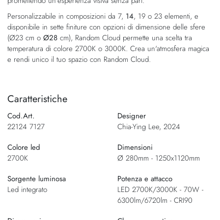
promettendo un'esperienza visiva senza pari.
Personalizzabile in composizioni da 7,
14
, 19 o 23 elementi, e
disponibile in sette finiture con opzioni di dimensione delle sfere
(Ø23 cm o
Ø28
cm), Random Cloud permette una scelta tra
temperatura di colore 2700K o 3000K. Crea un'atmosfera magica
e rendi unico il tuo spazio con Random Cloud.
Caratteristiche
Cod.Art.
Designer
22124 7127
Chia-Ying Lee, 2024
Colore led
Dimensioni
2700K
Ø 280mm - 1250x1120mm
Sorgente luminosa
Potenza e attacco
Led integrato
LED 2700K/3000K - 70W -
6300lm/6720lm - CRI90