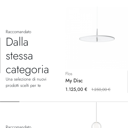
Raccomandato
Dalla
stessa
categoria
Flos
Una selezione di nuovi
My Disc
prodotti scelti per te
Prezzo
1.125,00 €
1.250,00 €
speciale
Raccomandato