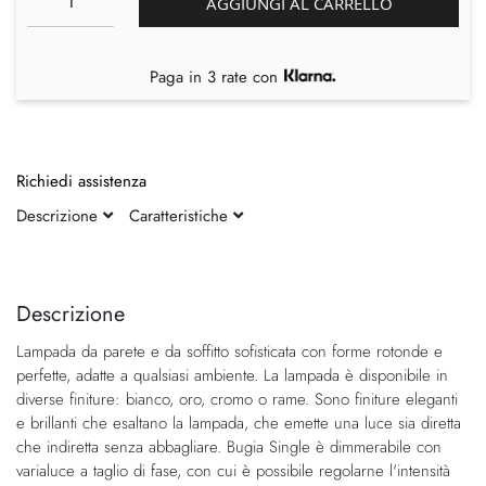
AGGIUNGI AL CARRELLO
Paga in 3 rate con
Richiedi assistenza
Descrizione
Caratteristiche
Vai
Vai
alla
all'inizio
fine
della
Descrizione
della
galleria
Lampada da parete e da soffitto sofisticata con forme rotonde e
galleria
di
perfette, adatte a qualsiasi ambiente. La lampada è disponibile in
di
immagini
diverse finiture: bianco, oro, cromo o rame. Sono finiture eleganti
immagini
e brillanti che esaltano la lampada, che emette una luce sia diretta
che indiretta senza abbagliare. Bugia Single è dimmerabile con
varialuce a taglio di fase, con cui è possibile regolarne l'intensità