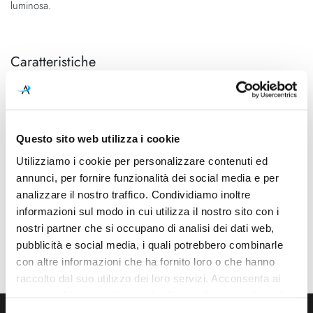
luminosa.
Caratteristiche
Cod.Art.
Designer
16132 4027
Studio Italia Design, 2016
Colore led
Dimensioni
Questo sito web utilizza i cookie
2700K
525mm x 54mm - H 320mm
Utilizziamo i cookie per personalizzare contenuti ed
Sorgente luminosa
Potenza e attacco
annunci, per fornire funzionalità dei social media e per
Led integrato
2x 15W - 2700K - 2184Lm -
analizzare il nostro traffico. Condividiamo inoltre
CRI90 - 220-240V
informazioni sul modo in cui utilizza il nostro sito con i
nostri partner che si occupano di analisi dei dati web,
Dimmerazione
Classe energetica
pubblicità e social media, i quali potrebbero combinarle
Dimmerabile
A++, A+, A
con altre informazioni che ha fornito loro o che hanno
raccolto dal suo utilizzo dei loro servizi. Acconsenta ai
nostri cookie se continua ad utilizzare il nostro sito web.