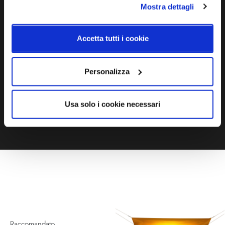
Mostra dettagli
Ti servono maggiori informazioni?
Contattaci via Chat, via telefono allo + 39 039 9909099 oppure
Accetta tutti i cookie
compila il modulo
Personalizza
EMAIL
WHATSAPP
Usa solo i cookie necessari
TELEFONO
MODULO CONTATTI
Raccomandato