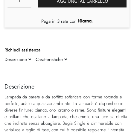
AGGIUNGI AL CARRELLO
Paga in 3 rate con
Richiedi assistenza
Descrizione
Caratteristiche
Vai
Vai
alla
all'inizio
fine
della
Descrizione
della
galleria
Lampada da parete e da soffitto sofisticata con forme rotonde e
galleria
di
perfette, adatte a qualsiasi ambiente. La lampada è disponibile in
di
immagini
diverse finiture: bianco, oro, cromo o rame. Sono finiture eleganti
immagini
e brillanti che esaltano la lampada, che emette una luce sia diretta
che indiretta senza abbagliare. Bugia Single è dimmerabile con
varialuce a taglio di fase, con cui è possibile regolarne l'intensità