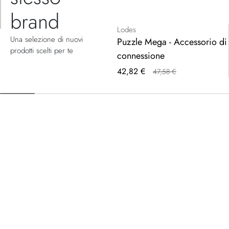
brand
Lodes
Una selezione di nuovi
Puzzle Mega - Accessorio di
prodotti scelti per te
connessione
Prezzo
42,82 €
47,58 €
speciale