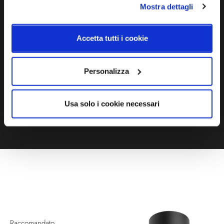
Mostra dettagli
Ti servono maggiori informazioni?
Contattaci via Chat, via telefono allo + 39 039 9909099 oppure
Accetta tutti i cookie
compila il modulo
Personalizza
EMAIL
WHATSAPP
Usa solo i cookie necessari
TELEFONO
MODULO CONTATTI
Raccomandato