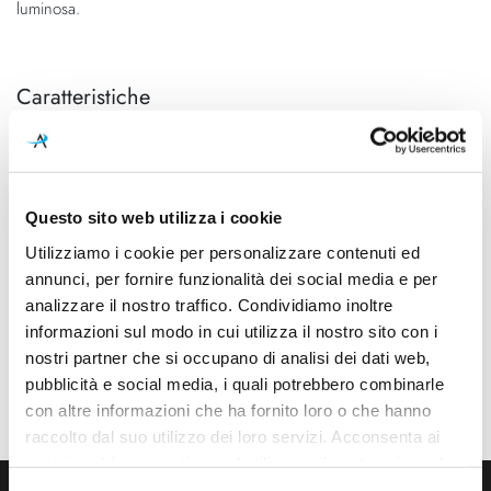
luminosa.
Caratteristiche
Cod.Art.
Designer
16131 1230
Studio Italia Design, 2016
Colore led
Dimensioni
Questo sito web utilizza i cookie
3000K
Ø 240mm x 50mm
Utilizziamo i cookie per personalizzare contenuti ed
Sorgente luminosa
Potenza e attacco
annunci, per fornire funzionalità dei social media e per
Led integrato
15W - 3000K - 1155Lm -
analizzare il nostro traffico. Condividiamo inoltre
CRI90 - 220-240V
informazioni sul modo in cui utilizza il nostro sito con i
nostri partner che si occupano di analisi dei dati web,
Dimmerazione
Classe energetica
pubblicità e social media, i quali potrebbero combinarle
Dimmerabile
A++, A+, A
con altre informazioni che ha fornito loro o che hanno
raccolto dal suo utilizzo dei loro servizi. Acconsenta ai
nostri cookie se continua ad utilizzare il nostro sito web.