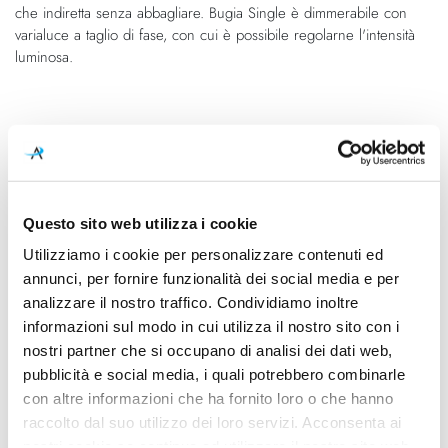
che indiretta senza abbagliare. Bugia Single è dimmerabile con
varialuce a taglio di fase, con cui è possibile regolarne l'intensità
luminosa.
Caratteristiche
Cod.Art.
Designer
16131 4027
Studio Italia Design, 2016
Questo sito web utilizza i cookie
Colore led
Dimensioni
Utilizziamo i cookie per personalizzare contenuti ed
2700K
Ø 240mm x 50mm
annunci, per fornire funzionalità dei social media e per
Sorgente luminosa
Potenza e attacco
analizzare il nostro traffico. Condividiamo inoltre
Led integrato
15W - 2700K - 1092Lm -
informazioni sul modo in cui utilizza il nostro sito con i
CRI90 - 220-240V
nostri partner che si occupano di analisi dei dati web,
pubblicità e social media, i quali potrebbero combinarle
Dimmerazione
Classe energetica
con altre informazioni che ha fornito loro o che hanno
Dimmerabile
A++, A+, A
raccolto dal suo utilizzo dei loro servizi. Acconsenta ai
nostri cookie se continua ad utilizzare il nostro sito web.