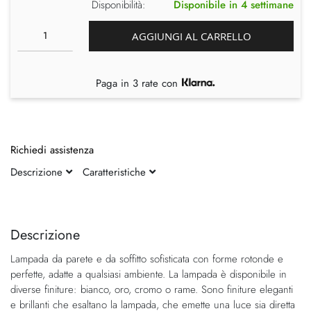
Disponibilità:
Disponibile in 4 settimane
AGGIUNGI AL CARRELLO
Paga in 3 rate con
Richiedi assistenza
Descrizione
Caratteristiche
Vai
Vai
alla
all'inizio
fine
della
Descrizione
della
galleria
Lampada da parete e da soffitto sofisticata con forme rotonde e
galleria
di
perfette, adatte a qualsiasi ambiente. La lampada è disponibile in
di
immagini
diverse finiture: bianco, oro, cromo o rame. Sono finiture eleganti
immagini
e brillanti che esaltano la lampada, che emette una luce sia diretta