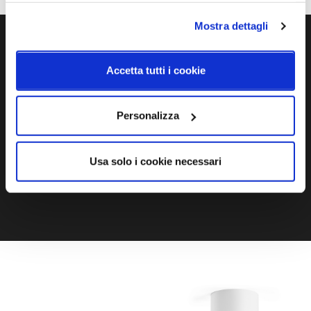
Mostra dettagli
Ti servono maggiori informazioni?
Accetta tutti i cookie
Contattaci via Chat, via telefono allo + 39 039 9909099 oppure
compila il modulo
Personalizza
EMAIL
WHATSAPP
Usa solo i cookie necessari
TELEFONO
MODULO CONTATTI