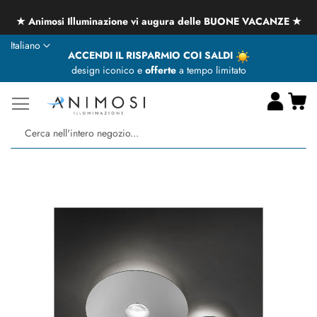
★ Animosi Illuminazione vi augura delle BUONE VACANZE ★
Lingua
Italiano
ACCENDI IL RISPARMIO COI SALDI
design iconico e
offerte
a tempo limitato
Ca
Ce