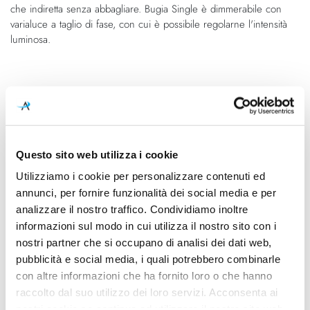
che indiretta senza abbagliare. Bugia Single è dimmerabile con
varialuce a taglio di fase, con cui è possibile regolarne l'intensità
luminosa.
Caratteristiche
Cod.Art.
Designer
16133 4027
Studio Italia Design, 2016
Questo sito web utilizza i cookie
Colore led
Dimensioni
Utilizziamo i cookie per personalizzare contenuti ed
2700K
525mm x 54mm - H 510mm
annunci, per fornire funzionalità dei social media e per
Sorgente luminosa
Potenza e attacco
analizzare il nostro traffico. Condividiamo inoltre
Led integrato
3x 15W - 2700K - 3465Lm -
informazioni sul modo in cui utilizza il nostro sito con i
CRI90 - 220-240V
nostri partner che si occupano di analisi dei dati web,
pubblicità e social media, i quali potrebbero combinarle
Dimmerazione
Classe energetica
con altre informazioni che ha fornito loro o che hanno
Dimmerabile
A++, A+, A
raccolto dal suo utilizzo dei loro servizi. Acconsenta ai
nostri cookie se continua ad utilizzare il nostro sito web.