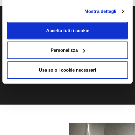
Mostra dettagli
Ti servono maggiori informazioni?
Accetta tutti i cookie
Contattaci via Chat, via telefono allo + 39 039 9909099 oppure
compila il modulo
Personalizza
EMAIL
WHATSAPP
Usa solo i cookie necessari
TELEFONO
MODULO CONTATTI