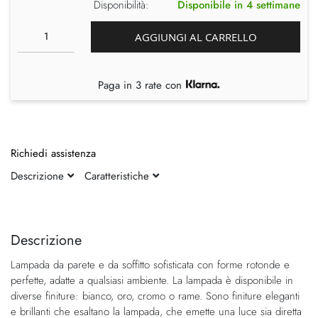
Disponibilità:
Disponibile in 4 settimane
AGGIUNGI AL CARRELLO
Paga in 3 rate con
Richiedi assistenza
Descrizione
Caratteristiche
Vai
Vai
alla
all'inizio
fine
della
Descrizione
della
galleria
Lampada da parete e da soffitto sofisticata con forme rotonde e
galleria
di
perfette, adatte a qualsiasi ambiente. La lampada è disponibile in
di
immagini
diverse finiture: bianco, oro, cromo o rame. Sono finiture eleganti
immagini
e brillanti che esaltano la lampada, che emette una luce sia diretta