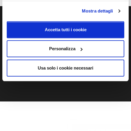
Mostra dettagli
Ti servono maggiori informazioni?
Accetta tutti i cookie
Contattaci via Chat, via telefono allo + 39 039 9909099 oppure
compila il modulo
Personalizza
EMAIL
WHATSAPP
Usa solo i cookie necessari
TELEFONO
MODULO CONTATTI