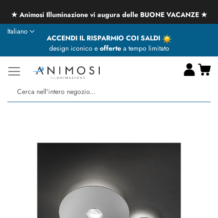
★ Animosi Illuminazione vi augura delle BUONE VACANZE ★
Lingua
Italiano
ACCENDI IL RISPARMIO COI SALDI
design iconico e
offerte
a tempo limitato
Ca
Ce