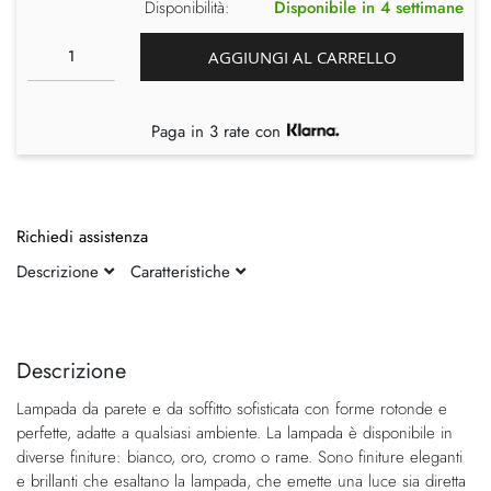
Disponibilità:
Disponibile in 4 settimane
AGGIUNGI AL CARRELLO
Paga in 3 rate con
Richiedi assistenza
Descrizione
Caratteristiche
Vai
Vai
alla
all'inizio
fine
della
Descrizione
della
galleria
Lampada da parete e da soffitto sofisticata con forme rotonde e
galleria
di
perfette, adatte a qualsiasi ambiente. La lampada è disponibile in
di
immagini
diverse finiture: bianco, oro, cromo o rame. Sono finiture eleganti
immagini
e brillanti che esaltano la lampada, che emette una luce sia diretta