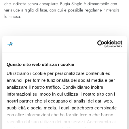
che indiretta senza abbagliare. Bugia Single è dimmerabile con
varialuce a taglio di fase, con cui è possibile regolarne l'intensità
luminosa.
Caratteristiche
Cod.Art.
Designer
16133 4030
Studio Italia Design, 2016
Questo sito web utilizza i cookie
Colore led
Dimensioni
Utilizziamo i cookie per personalizzare contenuti ed
3000K
525mm x 54mm - H 510mm
annunci, per fornire funzionalità dei social media e per
Sorgente luminosa
Potenza e attacco
analizzare il nostro traffico. Condividiamo inoltre
Led integrato
3x 15W - 3000K - 3465Lm -
informazioni sul modo in cui utilizza il nostro sito con i
CRI90 - 220-240V
nostri partner che si occupano di analisi dei dati web,
pubblicità e social media, i quali potrebbero combinarle
Dimmerazione
Classe energetica
con altre informazioni che ha fornito loro o che hanno
Dimmerabile
A++, A+, A
raccolto dal suo utilizzo dei loro servizi. Acconsenta ai
nostri cookie se continua ad utilizzare il nostro sito web.