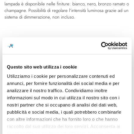
lampada è disponibile nelle finiture: bianco, nero, bronzo ramato o
champagne. Possibilità di regolare l'intensità luminosa grazie ad un
sistema di dimmerazione, non incluso.
Caratteristiche
Cod.Art.
Designer
14127 6900
Andrea Tosetto, 2015
Questo sito web utilizza i cookie
Dimensioni
Sorgente luminosa
Utilizziamo i cookie per personalizzare contenuti ed
Ø 600mm - H 360mm (H cavo
Lampadina alogena,
Max 2500mm)
Lampadina Led
annunci, per fornire funzionalità dei social media e per
analizzare il nostro traffico. Condividiamo inoltre
Potenza e attacco
Lampadina
informazioni sul modo in cui utilizza il nostro sito con i
3x Max 46W - E27
Esclusa
nostri partner che si occupano di analisi dei dati web,
pubblicità e social media, i quali potrebbero combinarle
Dimmerazione
Classe energetica
con altre informazioni che ha fornito loro o che hanno
Dimmerabile
A++, A+, A, B, C, D, E
raccolto dal suo utilizzo dei loro servizi. Acconsenta ai
nostri cookie se continua ad utilizzare il nostro sito web.