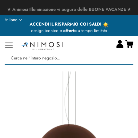
★ Animosi Illuminazione vi augura delle BUONE VACANZE ★
Lingua
Italiano
ACCENDI IL RISPARMIO COI SALDI
design iconico e
offerte
a tempo limitato
Ca
Ce