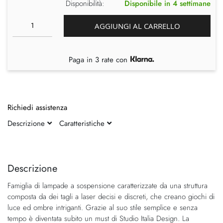
Disponibilità:
Disponibile in 4 settimane
AGGIUNGI AL CARRELLO
Paga in 3 rate con
Richiedi assistenza
Descrizione
Caratteristiche
Vai
Vai
alla
all'inizio
fine
della
Descrizione
della
galleria
Famiglia di lampade a sospensione caratterizzate da una struttura
galleria
di
composta da dei tagli a laser decisi e discreti, che creano giochi di
di
immagini
luce ed ombre intriganti. Grazie al suo stile semplice e senza
immagini
tempo è diventata subito un must di Studio Italia Design. La