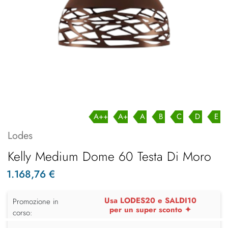
A++
A+
A
B
C
D
E
Lodes
Kelly Medium Dome 60 Testa Di Moro
1.168,76 €
Usa LODES20 e SALDI10
Promozione in
per un super sconto ✦
corso: