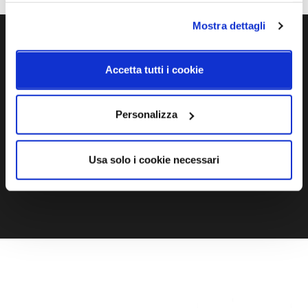
Mostra dettagli
Ti servono maggiori informazioni?
Accetta tutti i cookie
Contattaci via Chat, via telefono allo + 39 039 9909099 oppure
compila il modulo
Personalizza
EMAIL
WHATSAPP
Usa solo i cookie necessari
TELEFONO
MODULO CONTATTI