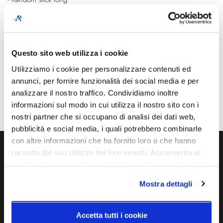
Disponibili le versioni dei seguenti diametri: Ø10, Ø12 e
Ø14. Consultabili nella sezione "consigliati".
Questo sito web utilizza i cookie
Utilizziamo i cookie per personalizzare contenuti ed
Caratteristiche
annunci, per fornire funzionalità dei social media e per
Cod.Art.
Dimensioni
analizzare il nostro traffico. Condividiamo inoltre
17113V 71
Diametro Ø18
informazioni sul modo in cui utilizza il nostro sito con i
nostri partner che si occupano di analisi dei dati web,
pubblicità e social media, i quali potrebbero combinarle
con altre informazioni che ha fornito loro o che hanno
raccolto dal suo utilizzo dei loro servizi. Acconsenta ai
Ti servono maggiori informazioni?
nostri cookie se continua ad utilizzare il nostro sito web.
Contattaci via Chat, via telefono allo + 39 039 9909099 oppure
Mostra dettagli
compila il modulo
Accetta tutti i cookie
EMAIL
WHATSAPP