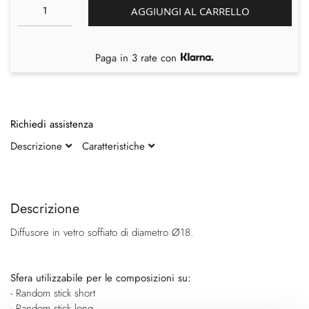
AGGIUNGI AL CARRELLO
Paga in 3 rate con
Richiedi assistenza
Descrizione
Caratteristiche
Vai
Vai
alla
all'inizio
fine
della
Descrizione
della
galleria
Diffusore in vetro soffiato di diametro Ø18.
galleria
di
di
immagini
immagini
Sfera utilizzabile per le composizioni su:
- Random stick short
- Random stick long