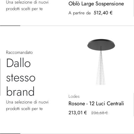
Una selezione di nuovi
Oblò Large Sospensione
prodotti scelti per te
512,40 €
A partire da
Raccomandato
Dallo
stesso
brand
Lodes
Una selezione di nuovi
Rosone - 12 Luci Centrali
prodotti scelti per te
Prezzo
213,01 €
236,68 €
speciale