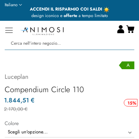
Lingua
Italiano
ACCENDI IL RISPARMIO COI SALDI
design iconico e
offerte
a tempo limitato
Ca
Ce
A
Luceplan
Compendium Circle 110
1.844,51 €
15%
2.170,00 €
Colore