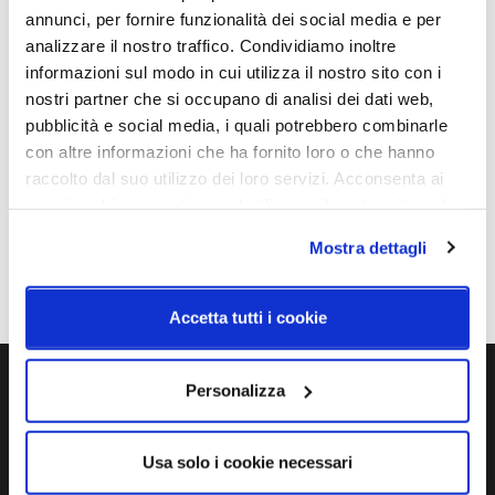
annunci, per fornire funzionalità dei social media e per
analizzare il nostro traffico. Condividiamo inoltre
informazioni sul modo in cui utilizza il nostro sito con i
nostri partner che si occupano di analisi dei dati web,
pubblicità e social media, i quali potrebbero combinarle
con altre informazioni che ha fornito loro o che hanno
Luceplan
raccolto dal suo utilizzo dei loro servizi. Acconsenta ai
Compendium Circle 110 -
Rosone
nostri cookie se continua ad utilizzare il nostro sito web.
559,00 €
Mostra dettagli
Accetta tutti i cookie
Personalizza
Ti servono maggiori informazioni?
Contattaci via Chat, via telefono allo + 39 039 9909099 oppure
Usa solo i cookie necessari
compila il modulo