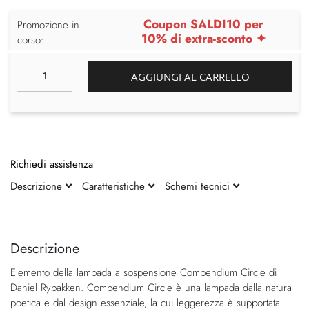
Coupon SALDI10 per
Promozione in
10% di extra-sconto ✦
corso:
AGGIUNGI AL CARRELLO
Richiedi assistenza
Descrizione
Caratteristiche
Schemi tecnici
Vai
Vai
alla
all'inizio
fine
della
Descrizione
della
galleria
Elemento della lampada a sospensione Compendium Circle di
galleria
di
Daniel Rybakken. Compendium Circle è una lampada dalla natura
di
immagini
poetica e dal design essenziale, la cui leggerezza è supportata
immagini