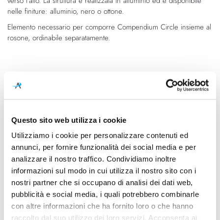
verso l'alto. La struttura è realizzata in alluminio ed è disponibile
nelle finiture: alluminio, nero o ottone.
Elemento necessario per comporre Compendium Circle insieme al
rosone, ordinabile separatamente.
Caratteristiche
Cod.Art.
Designer
1D810C200001
Daniel Rybakken, 2017
Questo sito web utilizza i cookie
Dimensioni
Sorgente luminosa
Utilizziamo i cookie per personalizzare contenuti ed
Ø 2000mm - H Min 150mm
Led integrato
Max 5000mm
annunci, per fornire funzionalità dei social media e per
analizzare il nostro traffico. Condividiamo inoltre
Potenza e attacco
Classe energetica
informazioni sul modo in cui utilizza il nostro sito con i
125W - 3000K - 4292Lm -
A
nostri partner che si occupano di analisi dei dati web,
CRI90
pubblicità e social media, i quali potrebbero combinarle
con altre informazioni che ha fornito loro o che hanno
Ean
raccolto dal suo utilizzo dei loro servizi. Acconsenta ai