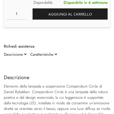
Disponibilità:
Disponibile in 4 settimane
AGGIUNGI AL CARRELLO
Richiedi assistenza
Descrizione
Caratteristiche
Vai
Vai
alla
all'inizio
fine
della
Descrizione
della
galleria
Elemento della lampada a sospensione Compendium Circle di
galleria
di
Daniel Rybakken. Compendium Circle è una lampada dalla natura
di
immagini
poetica e dal design essenziale, la cui leggerezza è supportata
immagini
dalla tecnologia LED, installata in modo da consentire un'emissione
diretta se orientata verso il basso, oppure una luce diffusa se rivolta