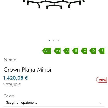
A++
A+
A
B
C
D
E
Nemo
Crown Plana Minor
1.420,08 €
20%
1.775,10 €
Colore