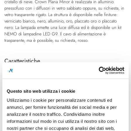
cristallo di neve. Crown Plana Minor è realizzata in alluminio
di
immagini
pressofuso con i diffusori in vetro sabbiato oppure, su richiesta, in
immagini
vetro trasparente rigato. La struttura è disponibile nelle finiture:
verniciato bianco, nero, alluminio, oro, placcato oro o placcato
nero. La lampada emette una luce diffusa ed è disponibile un kit
NEMO di lampadine LED G9. Il cavo di alimentazione è
trasparente, ma è possibile, su richiesta, rosso.
Caratteristiche
Cod.Art.
Designer
Crown Plana Minor
Jehs+Laub
Dimensioni
Sorgente luminosa
Questo sito web utilizza i cookie
1090mm x 1130mm - H
Lampadina alogena,
Utilizziamo i cookie per personalizzare contenuti ed
160mm (H cavo 2500mm)
Lampadina Led
annunci, per fornire funzionalità dei social media e per
analizzare il nostro traffico. Condividiamo inoltre
Potenza e attacco
Lampadina
12x 25W - G9 QT-14 - 110-
Esclusa
informazioni sul modo in cui utilizza il nostro sito con i
230V
nostri partner che si occupano di analisi dei dati web,