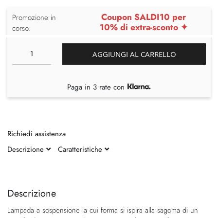
Coupon SALDI10 per
Promozione in
10% di extra-sconto ✦
corso:
AGGIUNGI AL CARRELLO
Paga in 3 rate con
Richiedi assistenza
Descrizione
Caratteristiche
Vai
Vai
alla
all'inizio
fine
della
Descrizione
della
galleria
Lampada a sospensione la cui forma si ispira alla sagoma di un
galleria
di