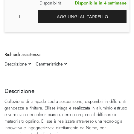
Disponibilità:
Disponibile in 4 settimane
AGGIUNGI AL CARRELLO
Richiedi assistenza
Descrizione
Caratteristiche
Vai
Vai
alla
all'inizio
fine
della
Descrizione
della
galleria
Collezione di lampade Led a sospensione, disponibili in differenti
galleria
di
grandezze e finiture. Ellisse Mega è realizzata in alluminio estruso
di
immagini
e verniciato nei colori: bianco, nero o oro, con il diffusore in
immagini
metacrilato opalino. Ellisse è realizzata attraverso una tecnologia
innovativa e ingegnerizzata direttamente da Nemo, per