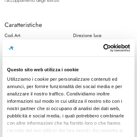
l'accoppiamento degli estrusi.
Caratteristiche
Cod.Art.
Direzione luce
ELP LNW 58
Uplight
Designer
Colore led
Federico Palazzari
3000K
Questo sito web utilizza i cookie
Dimensioni
Sorgente luminosa
Utilizziamo i cookie per personalizzare contenuti ed
1860mm x 950mm - H Max
Led
annunci, per fornire funzionalità dei social media e per
2500mm
analizzare il nostro traffico. Condividiamo inoltre
Potenza e attacco
Lampadina
informazioni sul modo in cui utilizza il nostro sito con i
85W - 3000K - 6500Lm
Integrata
nostri partner che si occupano di analisi dei dati web,
pubblicità e social media, i quali potrebbero combinarle
Dimmerazione
Classe energetica
con altre informazioni che ha fornito loro o che hanno
Dimmerabile
A++, A+, A
raccolto dal suo utilizzo dei loro servizi. Acconsenta ai