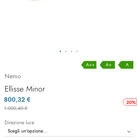
A++
A+
A
Nemo
Ellisse Minor
800,32 €
20%
1.000,40 €
Direzione luce