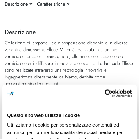
Descrizione
Caratteristiche
Vai
Vai
alla
all'inizio
fine
della
Descrizione
della
galleria
Collezione di lampade Led a sospensione disponibile in diverse
galleria
di
varianti e dimensioni. Ellisse Minor è realizzata in alluminio
di
immagini
verniciato nei colori: bianco, nero, alluminio, oro lucido o oro
immagini
verniciato con il diffusore in metacrilato opalino. Le lampade Ellisse
sono realizzate attraverso una tecnologia innovativa e
ingegnerizzata direttamente da Nemo, definita come
accoppiamento degli estrusi.
Caratteristiche
Questo sito web utilizza i cookie
Cod.Art.
Designer
Ellisse Minor
Federico Palazzari
Utilizziamo i cookie per personalizzare contenuti ed
annunci, per fornire funzionalità dei social media e per
Dimensioni
Sorgente luminosa