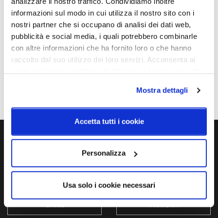
analizzare il nostro traffico. Condividiamo inoltre
960mm x 400mm - H Max
Led
informazioni sul modo in cui utilizza il nostro sito con i
2500mm
nostri partner che si occupano di analisi dei dati web,
pubblicità e social media, i quali potrebbero combinarle
Potenza e attacco
Lampadina
54W - 2700K / 3000K -
Integrata
con altre informazioni che ha fornito loro o che hanno
5400Lm
raccolto dal suo utilizzo dei loro servizi. Acconsenta ai
nostri cookie se continua ad utilizzare il nostro sito web.
Dimmerazione
Classe energetica
Dimmerabile
A++, A+, A
Mostra dettagli
Accetta tutti i cookie
Ti servono maggiori informazioni?
Personalizza
Contattaci via Chat, via telefono allo + 39 039 9909099 oppure
compila il modulo
Usa solo i cookie necessari
EMAIL
WHATSAPP