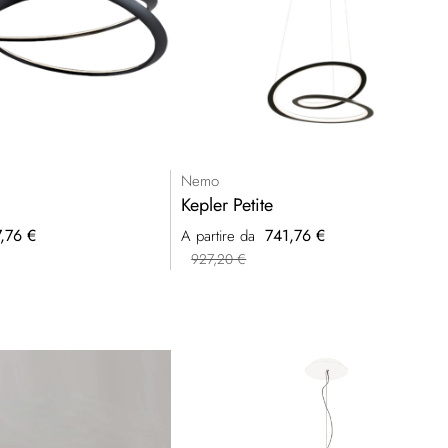
Nemo
Kepler Petite
7,76 €
741,76 €
A partire da
927,20 €