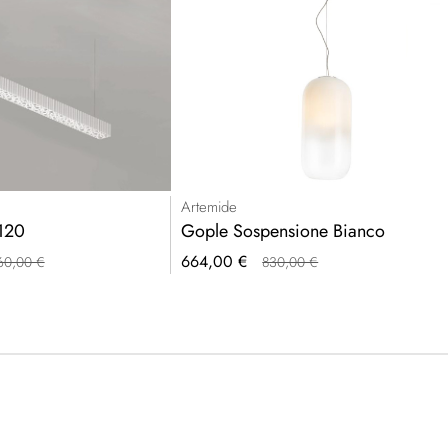
Artemide
 120
Gople Sospensione Bianco
Prezzo
664,00 €
60,00 €
830,00 €
speciale