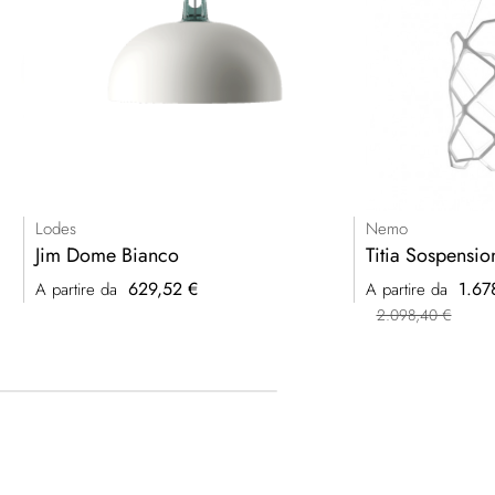
Lodes
Nemo
Jim Dome Bianco
Titia Sospensio
629,52 €
1.67
A partire da
A partire da
2.098,40 €