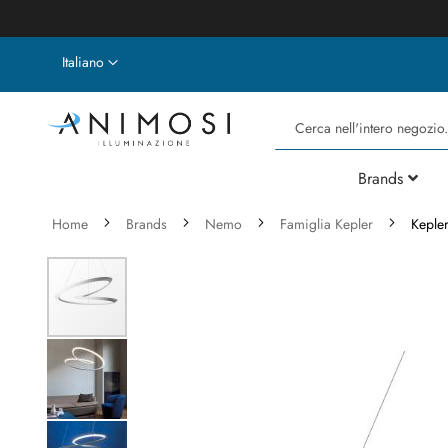
Lingua
Italiano
Cerca
Brands
Home
Brands
Nemo
Famiglia Kepler
Keple
Vai
alla
fine
della
galleria
di
immagini