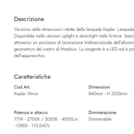
Vai
all'inizio
della
Descrizione
galleria
Versione dalle dimensioni ridotte della lampada Kepler. Lampada 
di
Disponibile nelle versioni uplight e downlight nelle finiture: bia
immagini
attraverso un processo di lavorazione tridimensionale dell'allumin
geometrico del nastro di Moebius. La sorgente è a LED ed è poss
dell'apparecchio.
Caratteristiche
Cod.Art.
Dimensioni
Kepler Minor
840mm - H 2535mm
Potenza e attacco
Dimmerazione
77W - 2700K / 3000K - 4000Lm
Dimmerabile
- CRI85 - 110-240V