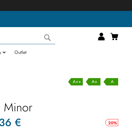
Carrell
Cerca
Outlet
o
A++
A+
A
r Minor
,36 €
20%