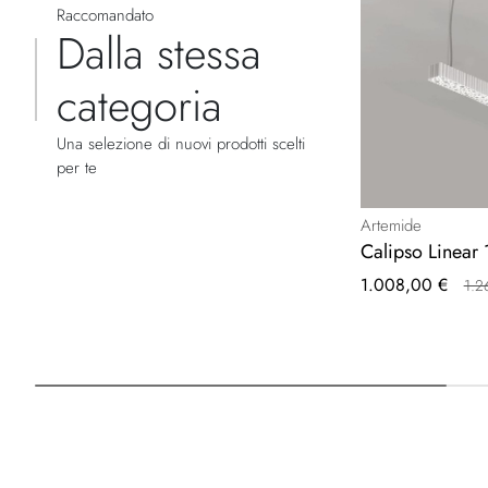
Raccomandato
Dalla stessa
categoria
Una selezione di nuovi prodotti scelti
per te
Artemide
Calipso Linear
Prezzo
1.008,00 €
1.2
speciale