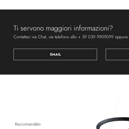
Ti servono maggiori informazioni?
Contattaci via Chat, via telefono allo + 39 039 9909099 oppure
EMAIL
Raccomandato