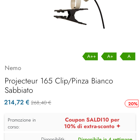
A++
A+
A
Nemo
Projecteur 165 Clip/Pinza Bianco
Sabbiato
214,72 €
268,40 €
20%
Coupon SALDI10 per
Promozione in
10% di extra-sconto ✦
corso:
Disponibilità:
Disponibile in 4 settimane