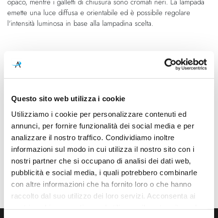
opaco, mentre i galletti di chiusura sono cromati neri. La lampada
emette una luce diffusa e orientabile ed è possibile regolare
l'intensità luminosa in base alla lampadina scelta.
Caratteristiche
Cod.Art.
Designer
PRP FWS 11
Le Corbusier
Questo sito web utilizza i cookie
Dimensioni
Sorgente luminosa
Utilizziamo i cookie per personalizzare contenuti ed
160mm x 180mm - H 220mm
Lampadina Led
annunci, per fornire funzionalità dei social media e per
Potenza e attacco
Lampadina
analizzare il nostro traffico. Condividiamo inoltre
23W - E27 - 230V
Esclusa
informazioni sul modo in cui utilizza il nostro sito con i
nostri partner che si occupano di analisi dei dati web,
Dimmerazione
Classe energetica
pubblicità e social media, i quali potrebbero combinarle
Dimmerabile
A++, A+, A
con altre informazioni che ha fornito loro o che hanno
raccolto dal suo utilizzo dei loro servizi. Acconsenta ai
nostri cookie se continua ad utilizzare il nostro sito web.