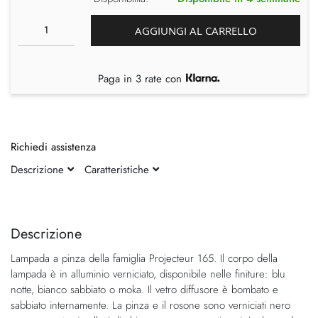
AGGIUNGI AL CARRELLO
Paga in 3 rate con
Richiedi assistenza
Descrizione
Caratteristiche
Vai
Vai
alla
all'inizio
fine
della
Descrizione
della
galleria
Lampada a pinza della famiglia Projecteur 165. Il corpo della
galleria
di
lampada è in alluminio verniciato, disponibile nelle finiture: blu
di
immagini
notte, bianco sabbiato o moka. Il vetro diffusore è bombato e
immagini
sabbiato internamente. La pinza e il rosone sono verniciati nero