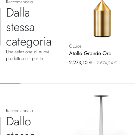
Raccomandato
Dalla
stessa
categoria
OLuce
Una selezione di nuovi
Atollo Grande Oro
prodotti scelti per te
Prezzo
2.273,10 €
2.674,24 €
speciale
Raccomandato
Dallo