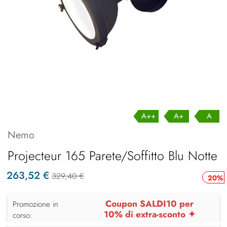
A++
A+
A
Nemo
Projecteur 165 Parete/Soffitto Blu Notte
263,52 €
329,40 €
20%
Coupon SALDI10 per
Promozione in
10% di extra-sconto ✦
corso: