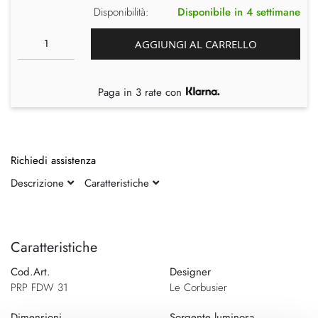
Disponibilità:
Disponibile in 4 settimane
AGGIUNGI AL CARRELLO
Paga in 3 rate con
Richiedi assistenza
Descrizione
Caratteristiche
Vai
Vai
alla
all'inizio
fine
della
Caratteristiche
della
galleria
Cod.Art.
Designer
galleria
di
PRP FDW 31
Le Corbusier
di
immagini
immagini
Dimensioni
Sorgente luminosa