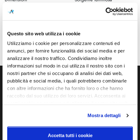
Ø 170mm - H 180mm
Lampadina Led
Potenza e attacco
Lampadina
23W - E27 - 230V
Esclusa
Questo sito web utilizza i cookie
Dimmerazione
Classe energetica
Utilizziamo i cookie per personalizzare contenuti ed
Dimmerabile
A++, A+, A
annunci, per fornire funzionalità dei social media e per
analizzare il nostro traffico. Condividiamo inoltre
informazioni sul modo in cui utilizza il nostro sito con i
nostri partner che si occupano di analisi dei dati web,
pubblicità e social media, i quali potrebbero combinarle
Ti servono maggiori informazioni?
con altre informazioni che ha fornito loro o che hanno
Contattaci via Chat, via telefono allo + 39 039 9909099 oppure
raccolto dal suo utilizzo dei loro servizi. Acconsenta ai
compila il modulo
nostri cookie se continua ad utilizzare il nostro sito web.
Mostra dettagli
EMAIL
WHATSAPP
Accetta tutti i cookie
TELEFONO
MODULO CONTATTI