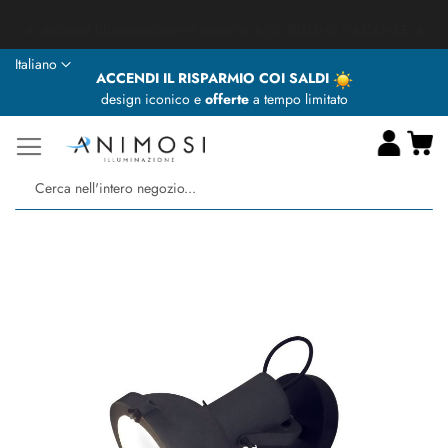
★ Animosi Illuminazione vi augura delle BUONE VACANZE ★
Lingua
Italiano
ACCENDI IL RISPARMIO COI SALDI
design iconico e
offerte
a tempo limitato
Ca
Ce