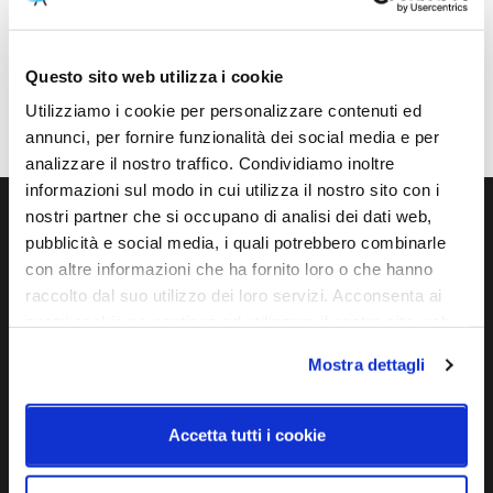
Potenza e attacco
Lampadina
23W - E27 - 230V
Esclusa
Questo sito web utilizza i cookie
Dimmerazione
Classe energetica
Dimmerabile
A++, A+, A
Utilizziamo i cookie per personalizzare contenuti ed
annunci, per fornire funzionalità dei social media e per
analizzare il nostro traffico. Condividiamo inoltre
informazioni sul modo in cui utilizza il nostro sito con i
nostri partner che si occupano di analisi dei dati web,
Ti servono maggiori informazioni?
pubblicità e social media, i quali potrebbero combinarle
con altre informazioni che ha fornito loro o che hanno
Contattaci via Chat, via telefono allo + 39 039 9909099 oppure
raccolto dal suo utilizzo dei loro servizi. Acconsenta ai
compila il modulo
nostri cookie se continua ad utilizzare il nostro sito web.
Mostra dettagli
EMAIL
WHATSAPP
Accetta tutti i cookie
TELEFONO
MODULO CONTATTI