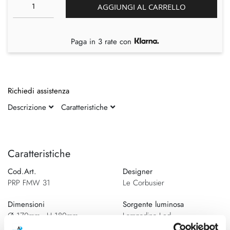
AGGIUNGI AL CARRELLO
Paga in 3 rate con
Richiedi assistenza
Descrizione
Caratteristiche
Vai
Vai
alla
all'inizio
fine
della
Caratteristiche
della
galleria
Cod.Art.
Designer
galleria
di
PRP FMW 31
Le Corbusier
di
immagini
immagini
Dimensioni
Sorgente luminosa
Ø 170mm - H 180mm
Lampadina Led