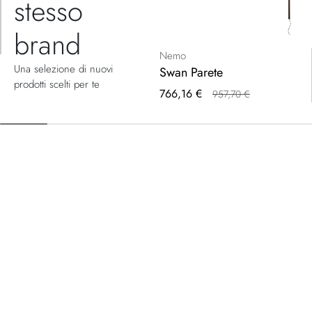
stesso
brand
Nemo
Una selezione di nuovi
Swan Parete
prodotti scelti per te
Prezzo
766,16 €
957,70 €
speciale