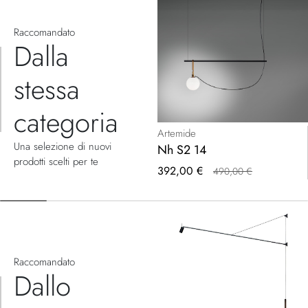
Raccomandato
Dalla
stessa
categoria
Artemide
Una selezione di nuovi
Nh S2 14
prodotti scelti per te
Prezzo
392,00 €
490,00 €
speciale
Raccomandato
Dallo