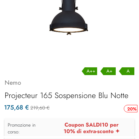
A++
A+
A
Nemo
Projecteur 165 Sospensione Blu Notte
175,68 €
219,60 €
20%
Coupon SALDI10 per
Promozione in
10% di extra-sconto ✦
corso: