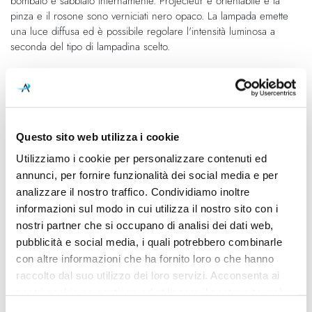
bombato e sabbiato internamente. Projecteur è orientabile e la
pinza e il rosone sono verniciati nero opaco. La lampada emette
una luce diffusa ed è possibile regolare l'intensità luminosa a
seconda del tipo di lampadina scelto.
Caratteristiche
Cod.Art.
Designer
PRP FDW 51
Le Corbusier
Questo sito web utilizza i cookie
Utilizziamo i cookie per personalizzare contenuti ed
Dimensioni
Sorgente luminosa
annunci, per fornire funzionalità dei social media e per
Ø 170mm x Ø 110mm - H
Lampadina Led
analizzare il nostro traffico. Condividiamo inoltre
180mm (H cavo 2100mm)
informazioni sul modo in cui utilizza il nostro sito con i
Potenza e attacco
Lampadina
nostri partner che si occupano di analisi dei dati web,
23W - E27 - 230V
Esclusa
pubblicità e social media, i quali potrebbero combinarle
con altre informazioni che ha fornito loro o che hanno
Dimmerazione
Classe energetica
raccolto dal suo utilizzo dei loro servizi. Acconsenta ai
Dimmerabile
A++, A+, A
nostri cookie se continua ad utilizzare il nostro sito web.