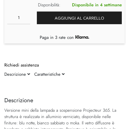
Disponibilità:
Disponibile in 4 settimane
AGGIUNGI AL CARRELLO
Paga in 3 rate con
Richiedi assistenza
Descrizione
Caratteristiche
Vai
Vai
alla
all'inizio
fine
della
Descrizione
della
galleria
Versione mini della lampada a sospensione Projecteur 365. La
galleria
di
struttura è realizzata in alluminio verniciato, disponibile nelle
di
immagini
finiture: blu notte, bianco sabbiato o moka. Il vetro diffusore è
immagini