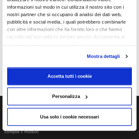
informazioni sul modo in cui utilizza il nostro sito con i
Colore led
Dimensioni
nostri partner che si occupano di analisi dei dati web,
2700K
Ø 236mm – H. 330mm
pubblicità e social media, i quali potrebbero combinarle
con altre informazioni che ha fornito loro o che hanno
Sorgente luminosa
Potenza e attacco
Led integrato
9W - 624lm
raccolto dal suo utilizzo dei loro servizi. Acconsenta ai
nostri cookie se continua ad utilizzare il nostro sito web.
Dimmerazione
Classe energetica
Mostra dettagli
DALI push
A++
IP
Accetta tutti i cookie
20
Personalizza
Ti servono maggiori informazioni?
Usa solo i cookie necessari
Contattaci via Chat, via telefono allo + 39 039 9909099 oppure
compila il modulo