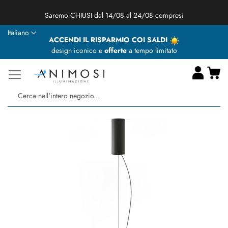
★ Animosi Illuminazione vi augura delle BUONE VACANZE ★
Lingua
Italiano
ACCENDI IL RISPARMIO COI SALDI
design iconico e
offerte
a tempo limitato
Ca
Ce