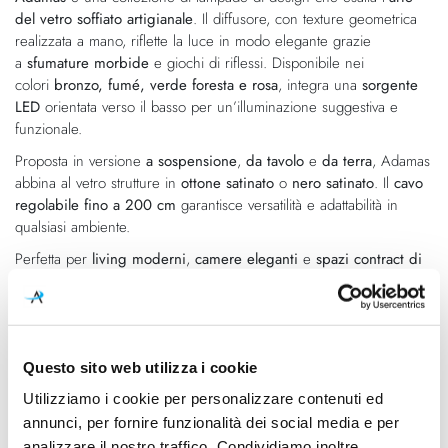
immagini
del vetro soffiato artigianale
. Il diffusore, con texture geometrica
realizzata a mano, riflette la luce in modo elegante grazie
a
sfumature morbide
e giochi di riflessi. Disponibile nei
colori
bronzo, fumé, verde foresta e rosa
, integra una
sorgente
LED
orientata verso il basso per un’illuminazione suggestiva e
funzionale.
Proposta in versione
a sospensione
,
da tavolo
e
da terra
, Adamas
abbina al vetro strutture in
ottone satinato
o
nero satinato
. Il
cavo
regolabile fino a 200 cm
garantisce versatilità e adattabilità in
qualsiasi ambiente.
Perfetta per
living moderni
,
camere eleganti
e
spazi contract di
design
, Adamas unisce
estetica, qualità artigianale
e
tecnologia
LED
in un’unica soluzione luminosa di grande impatto.
Questo sito web utilizza i cookie
Caratteristiche
Utilizziamo i cookie per personalizzare contenuti ed
Cod.Art.
Designer
annunci, per fornire funzionalità dei social media e per
L18206.033.0502
Enzo Panzeri, 2025
analizzare il nostro traffico. Condividiamo inoltre