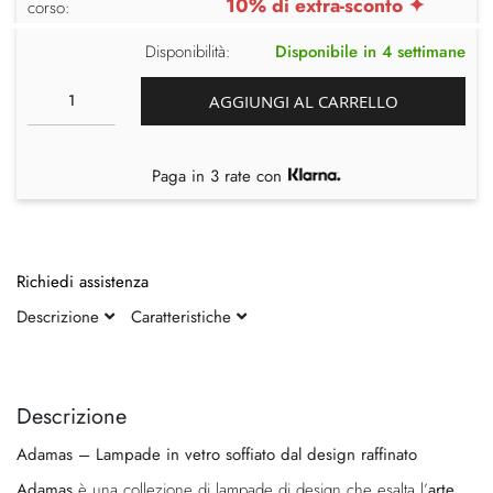
10% di extra-sconto ✦
corso:
Disponibilità:
Disponibile in 4 settimane
AGGIUNGI AL CARRELLO
Paga in 3 rate con
Richiedi assistenza
Descrizione
Caratteristiche
Vai
Vai
alla
all'inizio
fine
della
Descrizione
della
galleria
Adamas – Lampade in vetro soffiato dal design raffinato
galleria
di
di
immagini
Adamas
è una collezione di lampade di design che esalta l’
arte