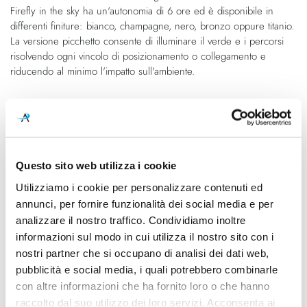
Firefly in the sky ha un'autonomia di 6 ore ed è disponibile in
differenti finiture: bianco, champagne, nero, bronzo oppure titanio.
La versione picchetto consente di illuminare il verde e i percorsi
risolvendo ogni vincolo di posizionamento o collegamento e
riducendo al minimo l'impatto sull'ambiente.
Caratteristiche
Cod.Art.
Designer
PE07817.011.0514
Matteo Thun, 2019
Questo sito web utilizza i cookie
Dimensioni
Sorgente luminosa
Utilizziamo i cookie per personalizzare contenuti ed
124mm - H 576mm
Led
annunci, per fornire funzionalità dei social media e per
analizzare il nostro traffico. Condividiamo inoltre
Potenza e attacco
Lampadina
informazioni sul modo in cui utilizza il nostro sito con i
2W - 2700K - 161Lm - CRI90 -
Integrata
nostri partner che si occupano di analisi dei dati web,
5V
pubblicità e social media, i quali potrebbero combinarle
con altre informazioni che ha fornito loro o che hanno
Dimmerazione
Classe energetica
raccolto dal suo utilizzo dei loro servizi. Acconsenta ai
Dimmerabile
A++, A+, A