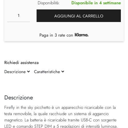
Disponibilità:
Disponibile in 4 settimane
AGGIUNGI AL CARRELLO
Paga in 3 rate con
Richiedi assistenza
Descrizione
Caratteristiche
Vai
Vai
alla
all'inizio
fine
della
Descrizione
della
galleria
Firefly in the sky picchetto è un apparecchio ricaricabile con la
galleria
di
testa removibile, la quale racchiude un sistema di aggancio
di
immagini
magnetico. La batteria è ricaricabile tramite USB-C con sorgente
immagini
LED e comando STEP DIM a 5 regolazioni di intensità luminosa.