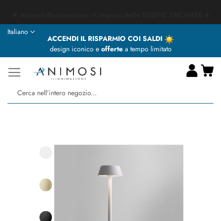
★ Animosi Illuminazione vi augura delle BUONE VACANZE ★
Lingua
Italiano
ACCENDI IL RISPARMIO COI SALDI
design iconico e
offerte
a tempo limitato
Ca
Ce